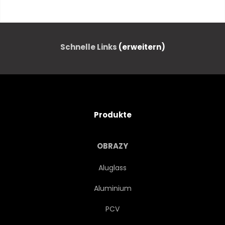
WEISS
KONZEPT
FARBE
BEWEGUNG
Schnelle Links
(erweitern)
LICHT
DYNAMISCH
FIGUR
MUSTERN
Produkte
MAGISCH
ANBRENNEN
OBRAZY
KREATIVITÄT
LINIE
Aluglass
Aluminium
NEBEL
AUSSER SICH
PCV
SPIRIT
STRÖMEN