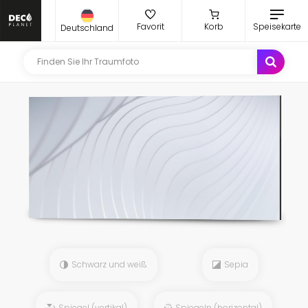
Favorit
Korb
Speisekarte
Deutschland
Schwarz und weiß
Sepia
Spiegel (vertikal)
Spiegeln (horizontal)