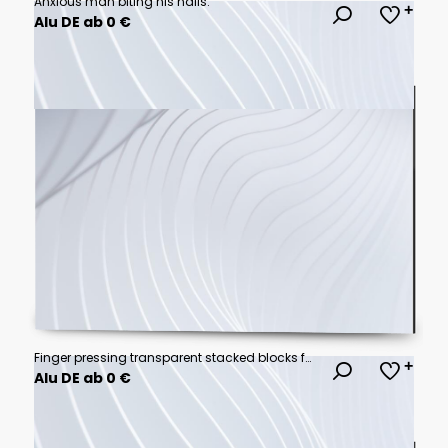
Anxious man biting his nails.
Alu DE ab 0 €
Finger pressing transparent stacked blocks forming staircase symbolizing career advancement and business growth strategy, professional progress concept, motivational photography,
Alu DE ab 0 €