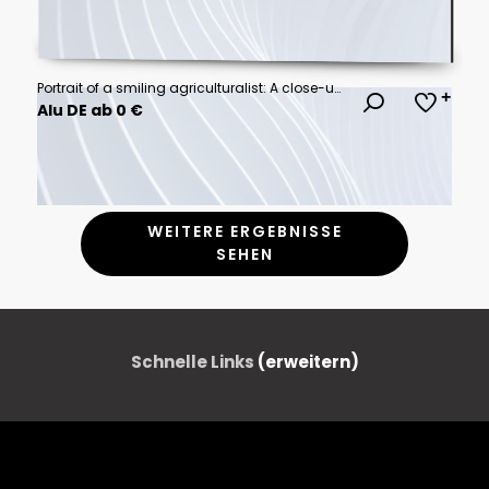
Portrait of a smiling agriculturalist: A close-up shot of a mature agriculturalist, his face etched with the wisdom of the land and the warmth of a genuine smile, stands amid a vibrant field.
Alu DE ab 0 €
WEITERE ERGEBNISSE
SEHEN
Schnelle Links
(erweitern)