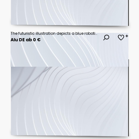
The futuristic illustration depicts a blue robotic face with geometric shapes on a dark blue background
Alu DE ab 0 €