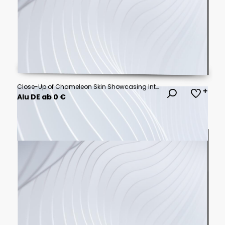
Close-Up of Chameleon Skin Showcasing Intricate Patterns and Vibrant Colors, Highlighting Unique Texture and Details Found in Reptilian Species
Alu DE ab 0 €