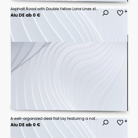
Asphalt Road with Double Yellow Lane Lines street surface
Alu DE ab 0 €
A well-organized desk flat lay featuring a notepad with meeting notes, two pens, and a succulent plant.
Alu DE ab 0 €