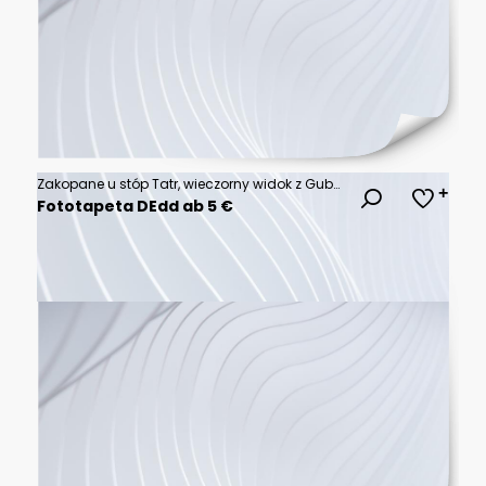
Zakopane u stóp Tatr, wieczorny widok z Gubałówki
Fototapeta DEdd ab 5 €