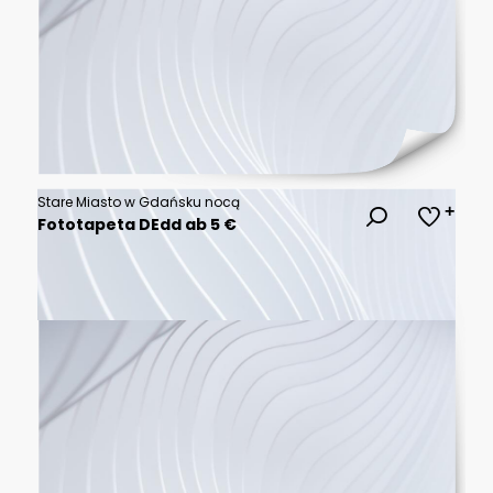
Stare Miasto w Gdańsku nocą
Fototapeta DEdd ab 5 €