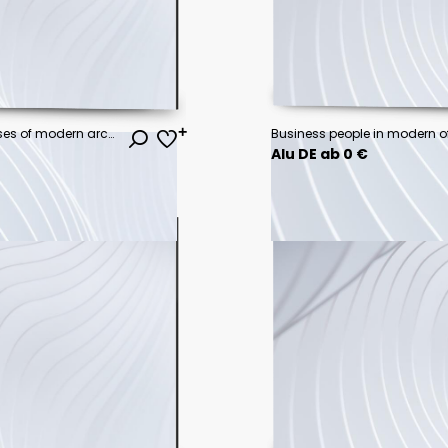
Evening view of the beautiful houses of modern architecture
Business people in modern o
Alu DE ab 0 €