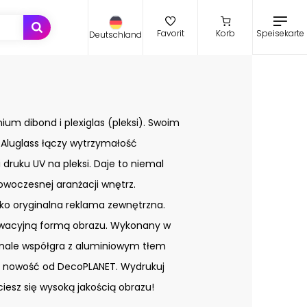
Speisekarte
Favorit
Korb
Deutschland
ium dibond i plexiglas (pleksi). Swoim
Aluglass łączy wytrzymałość
druku UV na pleksi. Daje to niemal
owoczesnej aranżacji wnętrz.
ako oryginalna reklama zewnętrzna.
owacyjną formą obrazu. Wykonany w
konale współgra z aluminiowym tłem
ci nowość od DecoPLANET. Wydrukuj
 ciesz się wysoką jakością obrazu!