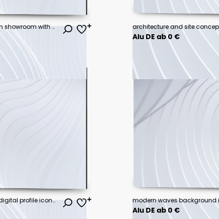
Abstract interior design of modern showroom with empty white concrete floor and gray wall background - 3d rendering
Alu DE ab 0 €
Recruitment archive drawer with digital profile icons and vacant office desks illustrating hiring gap and job request concept in modern workspace environment
Alu DE ab 0 €