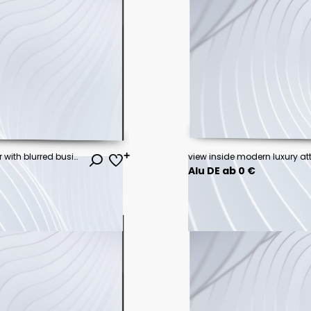
modern open space office interior with blurred business colleagues
Alu DE ab 0 €