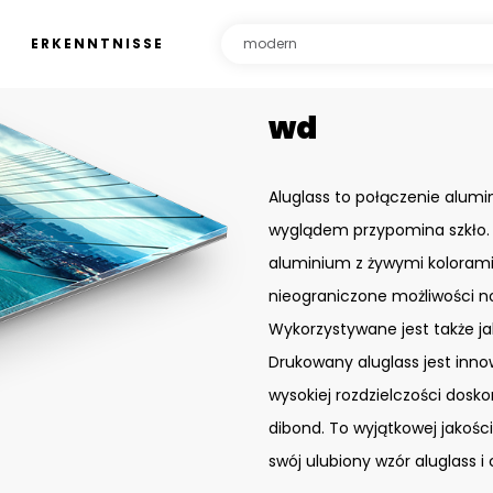
ERKENNTNISSE
wd
Aluglass to połączenie alumin
wyglądem przypomina szkło. 
aluminium z żywymi kolorami 
nieograniczone możliwości n
Wykorzystywane jest także j
Drukowany aluglass jest inn
wysokiej rozdzielczości dos
dibond. To wyjątkowej jakoś
swój ulubiony wzór aluglass i