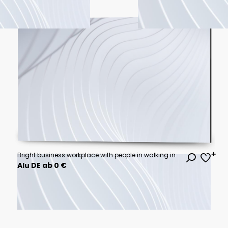
Bright business workplace with people in walking in blurred motion in modern office space
Alu DE ab 0 €