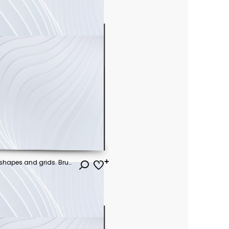
Brutalist abstract geometric shapes and grids. Brutal contemporary figure star oval spiral flower and other primitive elements. Swiss design aesthetic. Bauhaus memphis design.