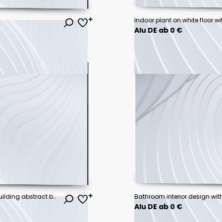
Alu DE ab 0 €
Exterior of modern architecture. Building abstract background
Alu DE ab 0 €