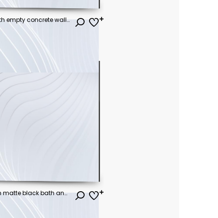
Indoor plant on white floor with empty concrete wall background, Lounge and coffee table near glass window in sea view living room of modern luxury beach house or hotel - Home interior 3d illustration
Bathroom interior design with matte black bath and modern shower