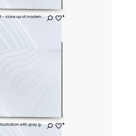
architecture and site concept - close up of modern building construction part over blue sky
modern waves background illustration with gray gray, very dark pink and antique white color