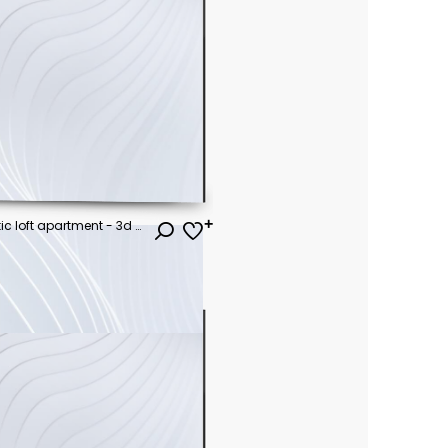
view inside modern luxury attic loft apartment - 3d rendering