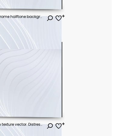
Abstract vector torn monochrome halftone background. Scrathed dotted texture element.
Subtle halftone grunge urban texture vector. Distressed overlay texture. Grunge background. Abstract mild textured effect. Vector Illustration. Black isolated on white. EPS10.