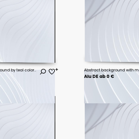
Abstract watercolor paint background by teal color blue and green with liquid fluid texture for background, banner
Alu DE ab 0 €