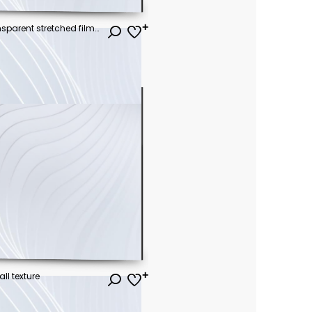
vector illustration. texture transparent stretched film polyethylene. vector design element graphic rumpled plastic warp
l texture