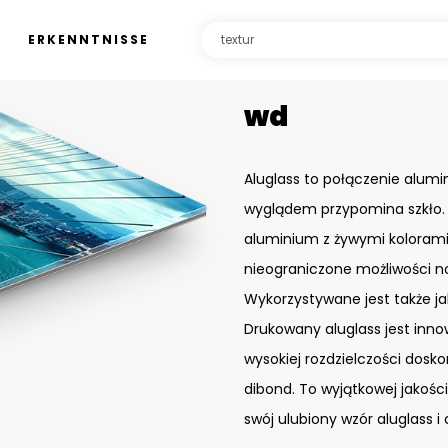
ERKENNTNISSE
wd
Aluglass to połączenie alumin
wyglądem przypomina szkło. 
aluminium z żywymi kolorami 
nieograniczone możliwości n
Wykorzystywane jest także j
Drukowany aluglass jest inn
wysokiej rozdzielczości dos
dibond. To wyjątkowej jakoś
swój ulubiony wzór aluglass i