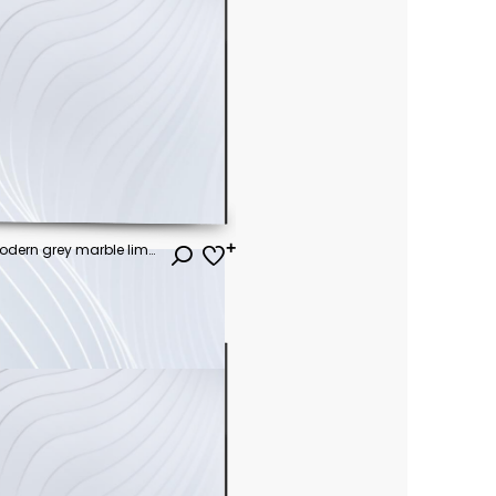
Abstract background with modern grey marble limestone texture background in white light seamless material wall paper. Back flat stucco gray stone table top view. paper texture and vector design