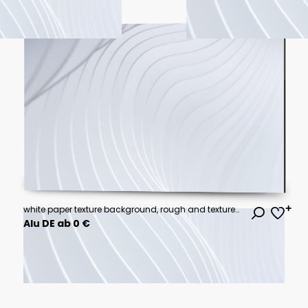
white paper texture background, rough and textured in white paper.
Alu DE ab 0 €