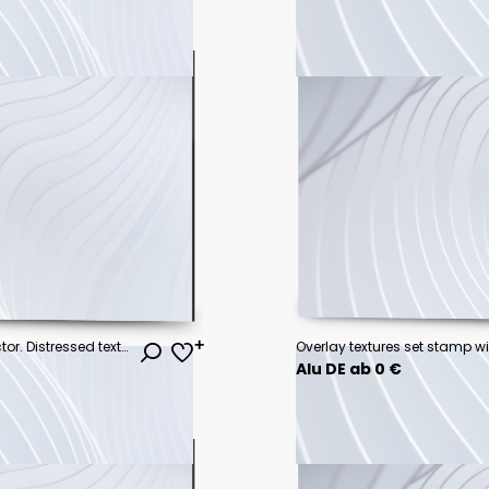
Subtle halftone grunge urban vector. Distressed texture. Grunge background. Abstract mild textured effect. Vector Illustration. Black isolated on white. EPS10.
Alu DE ab 0 €