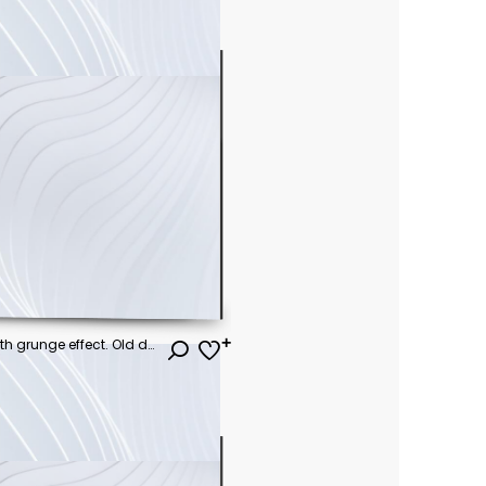
Overlay textures set stamp with grunge effect. Old damage Dirty grainy and scratches. Set of different distressed black grain texture. Distress overlay vector textures.