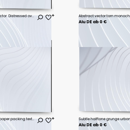
Rough black and white texture vector. Distressed overlay texture. Grunge background. Abstract textured effect. Vector Illustration. Black isolated on white background. EPS10
Alu DE ab 0 €
white canvas texture cardboard paper packing texture background
Alu DE ab 0 €