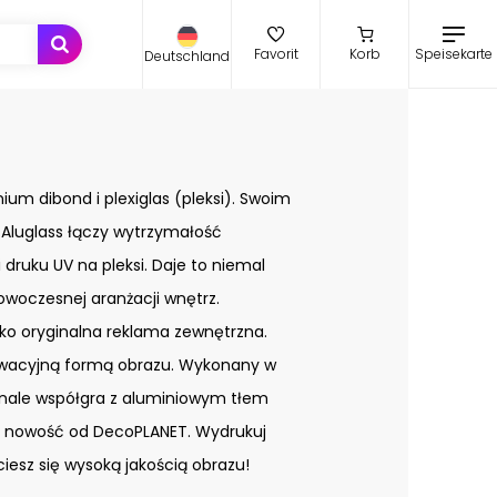
Speisekarte
Favorit
Korb
Deutschland
ium dibond i plexiglas (pleksi). Swoim
Aluglass łączy wytrzymałość
druku UV na pleksi. Daje to niemal
owoczesnej aranżacji wnętrz.
ako oryginalna reklama zewnętrzna.
owacyjną formą obrazu. Wykonany w
konale współgra z aluminiowym tłem
ci nowość od DecoPLANET. Wydrukuj
 ciesz się wysoką jakością obrazu!