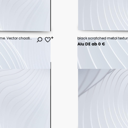
The halftone texture is monochrome. Vector chaotic background
black scratched metal textu
Alu DE ab 0 €