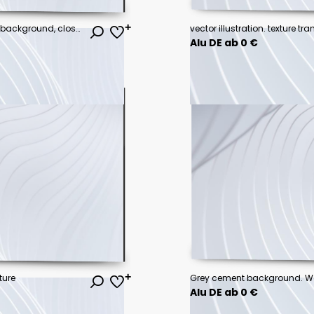
Photocopy crumpled texture and background, close up
Alu DE ab 0 €
ture
Grey cement background. Wal
Alu DE ab 0 €