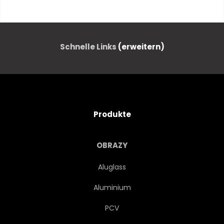
BETON
ZEMENT
STEINE
HINTERGRUND
Schnelle Links
(erweitern)
GRAU
KERAMIK
ALT
BANNER
RETRO
Produkte
BEJAHRT
RUSTIKAL
OBRAZY
MODERN
TREND
Aluglass
Aluminium
BÖDEN
WAND
PCV
BADEZIMMER
KÜCHE