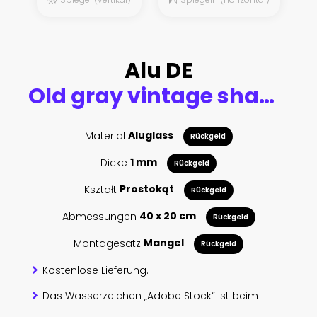
Alu DE
Old gray vintage shabby damask patchwork tiles stone concrete cement wall texture background banner
Material
Aluglass
Rückgeld
Dicke
1 mm
Rückgeld
Kształt
Prostokąt
Rückgeld
Abmessungen
40 x 20 cm
Rückgeld
Montagesatz
Mangel
Rückgeld
Kostenlose Lieferung.
Das Wasserzeichen „Adobe Stock“ ist beim