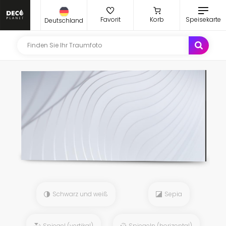
Favorit
Korb
Speisekarte
Deutschland
Schwarz und weiß
Sepia
Spiegel (vertikal)
Spiegeln (horizontal)