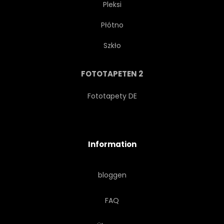
Pleksi
Płótno
ENTWERFEN
MUSTERN
Szkło
OBERFLÄCHE
STRUKTUREN
FOTOTAPETEN 2
BEMALT
KUNST
Fototapety DE
TAPETE
BLUME
Information
ARCHITEKTUR
ANTIKES
bloggen
MOSAIK
ARABISCH
FAQ
MARRAKESCH
ORNAMENT