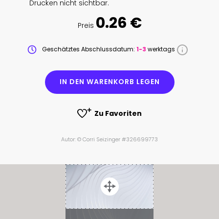
Drucken nicht sichtbar.
0.26 €
Preis
Geschätztes Abschlussdatum:
1-3
werktags
IN DEN WARENKORB LEGEN
Zu Favoriten
Autor: © Corri Seizinger #326699773