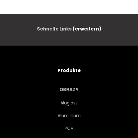
ZEIGEN
ABBILDUNG
STRUKTUREN
ENTWERFEN
Schnelle Links
(erweitern)
GRAFIK
DIGITALES
KREIS
KONZEPT
Produkte
NETWORK
ANSCHLIESSEN
OBRAZY
WISSENSCHAFT
VEKTOR
Aluglass
Aluminium
MODERN
DREIECKE
PCV
CONNECTION
BIOLOGIE