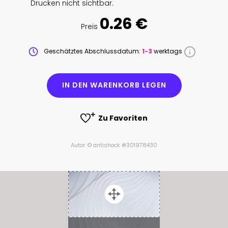
Drucken nicht sichtbar.
0.26 €
Preis
Geschätztes Abschlussdatum:
1-3
werktags
IN DEN WARENKORB LEGEN
Zu Favoriten
Autor: © antishock #301978430