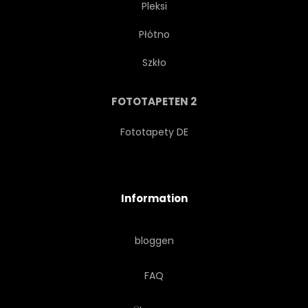
Pleksi
Płótno
BUSINESS
ELEMENTE
Szkło
MASCHE
MOLEKULAR
FOTOTAPETEN 2
POLYGON
WEB
Fototapety DE
CHEMIE
ATOM
Information
TEXTUR
FARBE
bloggen
FRAKTAL
COMPUTER
FAQ
CYBERSPACE
KREATIV