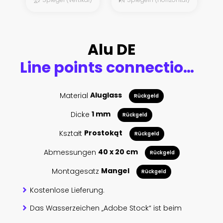
Alu DE
Line points connections geometric abstract background.
Material
Aluglass
Rückgeld
Dicke
1 mm
Rückgeld
Kształt
Prostokąt
Rückgeld
Abmessungen
40 x 20 cm
Rückgeld
Montagesatz
Mangel
Rückgeld
Kostenlose Lieferung.
Das Wasserzeichen „Adobe Stock“ ist beim