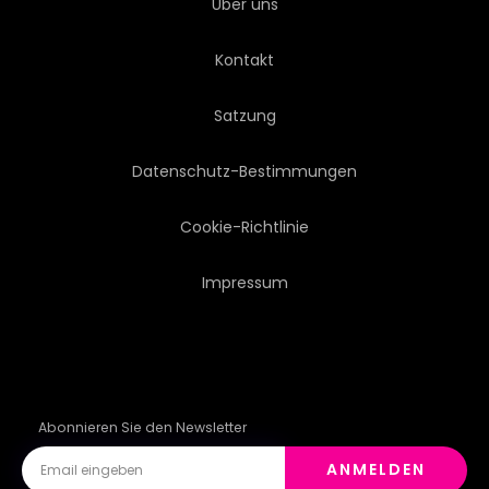
Über uns
KARTE
LINK
DATEN
Kontakt
VERNETZUNG
FUTURISTISCH
Satzung
BIOTECHNOLOGIE
ICON
Datenschutz-Bestimmungen
MELDUNGEN
STIL
Cookie-Richtlinie
Impressum
SPHÄRE
ABSTRAKTION
CYBERSPACE
PHYSIK
FIGUR
Abonnieren Sie den Newsletter
ANMELDEN