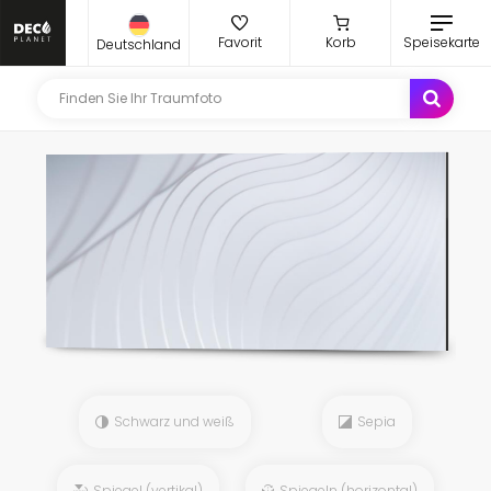
Favorit
Korb
Speisekarte
Deutschland
Schwarz und weiß
Sepia
Spiegel (vertikal)
Spiegeln (horizontal)