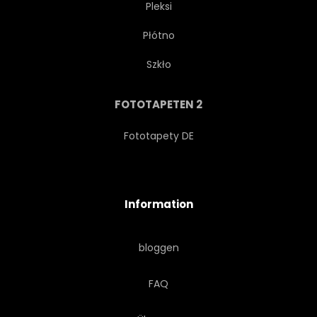
Pleksi
Płótno
ABBILD
INDUSTRIE
Szkło
EISEN
LINIE
FOTOTAPETEN 2
WERKSTOFF
METALL
Fototapety DE
MODELLIEREN
MODERN
Information
PRODUZIEREN
PRODUKT
bloggen
RELIEFS
NAHTLOS
FAQ
FIGUR
BETTUCH