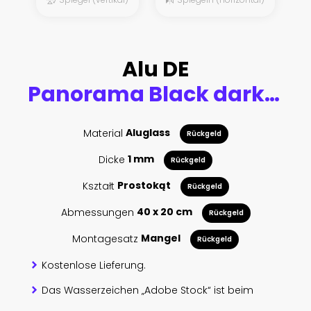
Alu DE
Panorama Black dark grey Checker Plate abstract floor metal stanless background stainless pattern surface. wild picture
Material
Aluglass
Rückgeld
Dicke
1 mm
Rückgeld
Kształt
Prostokąt
Rückgeld
Abmessungen
40 x 20 cm
Rückgeld
Montagesatz
Mangel
Rückgeld
Kostenlose Lieferung.
Das Wasserzeichen „Adobe Stock“ ist beim