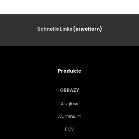
HELL
STOSS
PRÜFEND
KARIERT
Schnelle Links
(erweitern)
BESCHICHTUNG
FARBE
SÄTZE
KONZEPT
Produkte
KREATIVITÄT
DEKORATION
OBRAZY
ENTWERFEN
EFFEKT
Aluglass
Aluminium
ELEMENTE
EIGENSCHAFTEN
PCV
FIGUREN
GRÜN
GRID