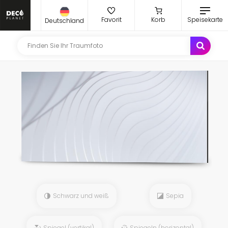
Favorit
Korb
Speisekarte
Deutschland
Schwarz und weiß
Sepia
Spiegel (vertikal)
Spiegeln (horizontal)