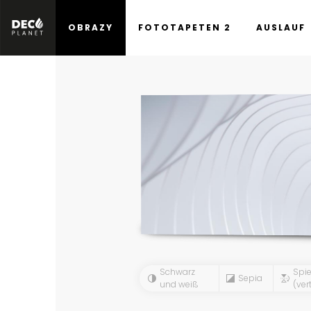
OBRAZY
FOTOTAPETEN 2
AUSLAUF
Schwarz
Spie
Sepia
und weiß
(vert