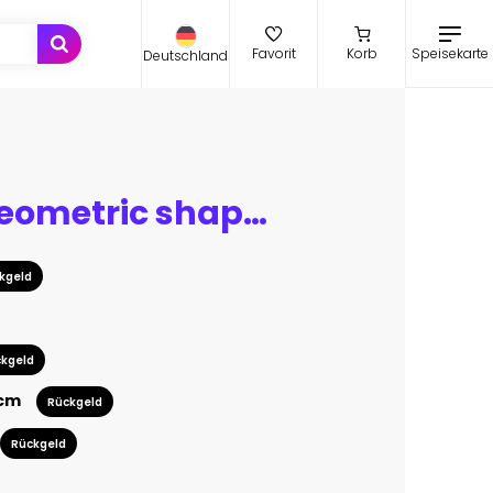
Speisekarte
Favorit
Korb
Deutschland
Abstract geometric shape technology digital hi tech concept background. Space for your text
kgeld
kgeld
 cm
Rückgeld
Rückgeld