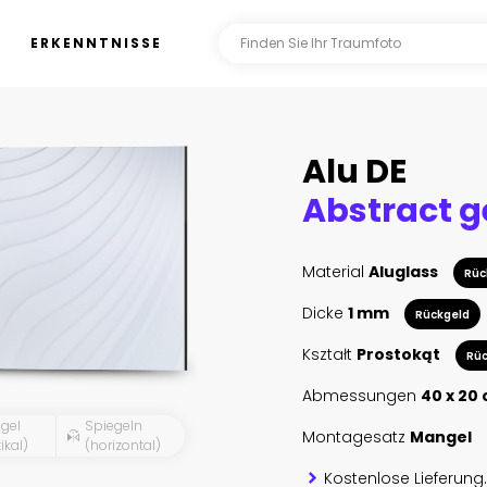
ERKENNTNISSE
Alu DE
Material
Aluglass
Rüc
Dicke
1 mm
Rückgeld
Kształt
Prostokąt
Rüc
Abmessungen
40 x 20
gel
Spiegeln
Montagesatz
Mangel
ikal)
(horizontal)
Kostenlose Lieferung.