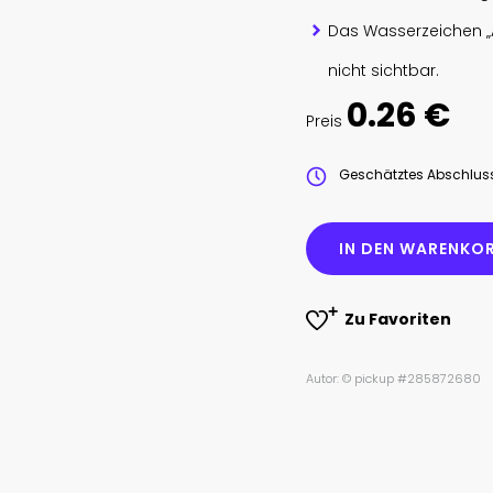
Das Wasserzeichen „
nicht sichtbar.
0.26 €
Preis
Geschätztes Abschlu
IN DEN WARENKOR
Zu Favoriten
Autor: © pickup #285872680