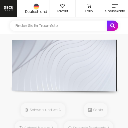
Favorit
Korb
Speisekarte
Deutschland
Schwarz und weiß
Sepia
Spiegel (vertikal)
Spiegeln (horizontal)