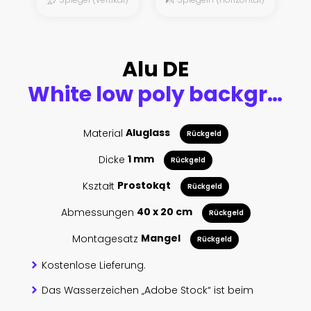
Alu DE
White low poly background texture. 3d rendering.
Material
Aluglass
Rückgeld
Dicke
1 mm
Rückgeld
Kształt
Prostokąt
Rückgeld
Abmessungen
40 x 20 cm
Rückgeld
Montagesatz
Mangel
Rückgeld
Kostenlose Lieferung.
Das Wasserzeichen „Adobe Stock“ ist beim