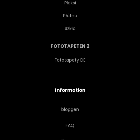
Pleksi
Płótno
WEB
ZIMMER
WAND
Szkło
FELS
DIGITALES
FOTOTAPETEN 2
ARCHITEKTUR
KUNST
Fototapety DE
ARCHITEKTONISCH
DEKO
Information
DEKORATION
VIERECK
bloggen
EINFACH
BANNER
FAQ
ALTERSGENOSSE
GRAU