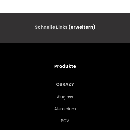
TEXTUR
KNÜLLEN
WEISS
ABSTRAKT
Schnelle Links
(erweitern)
MUSTERN
MODERN
ENTWERFEN
TAPETE
Produkte
GRAFIK
BUSINESS
OBRAZY
3D
PAPIER
FIGUR
Aluglass
Aluminium
KONZEPT
FLIESEN
PCV
KREATIV
TRENDY