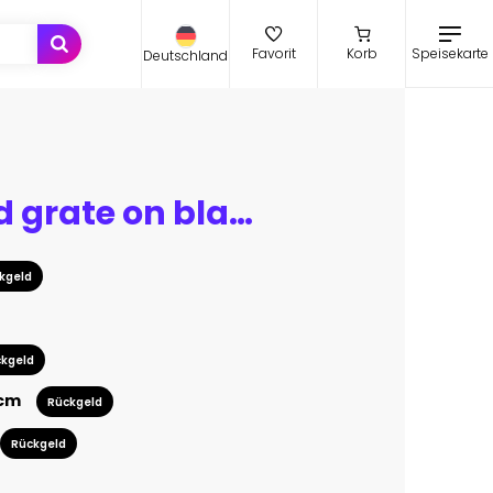
Speisekarte
Favorit
Korb
Deutschland
Abstract 3d grate on black background
kgeld
kgeld
 cm
Rückgeld
Rückgeld