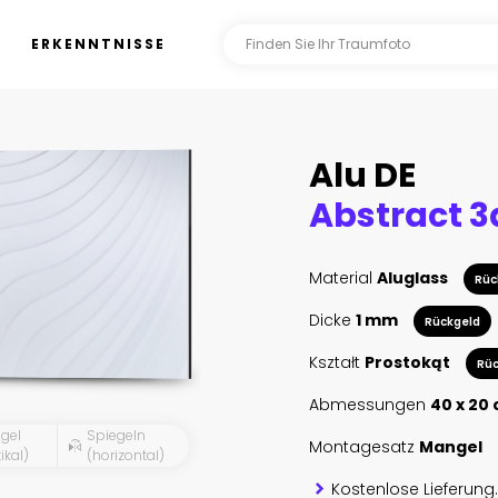
ERKENNTNISSE
Alu DE
Material
Aluglass
Rüc
Dicke
1 mm
Rückgeld
Kształt
Prostokąt
Rüc
Abmessungen
40 x 20
gel
Spiegeln
Montagesatz
Mangel
ikal)
(horizontal)
Kostenlose Lieferung.