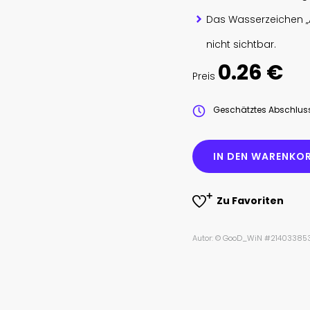
Das Wasserzeichen „
nicht sichtbar.
0.26 €
Preis
Geschätztes Abschlu
IN DEN WARENKOR
Zu Favoriten
Autor: © GooD_WiN #21403385