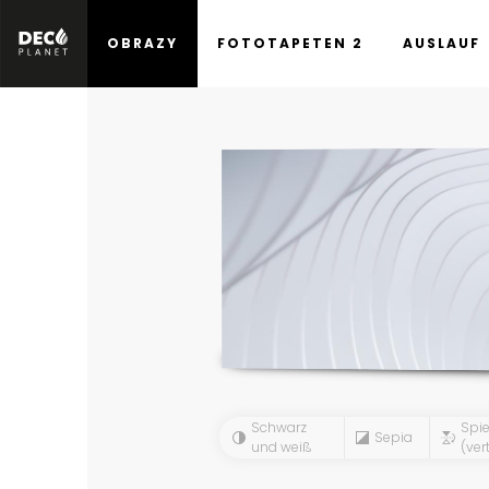
OBRAZY
FOTOTAPETEN 2
AUSLAUF
Schwarz
Spie
Sepia
und weiß
(vert