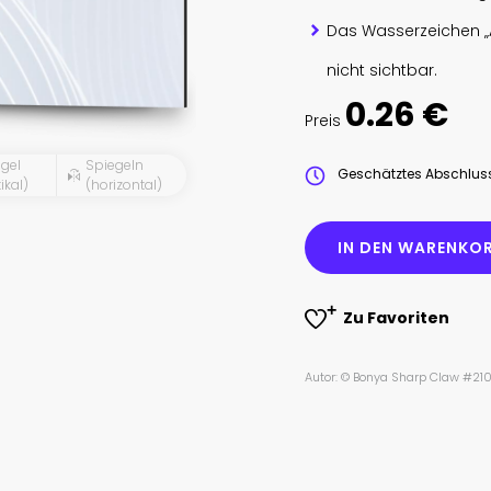
Das Wasserzeichen „
nicht sichtbar.
0.26 €
Preis
gel
Spiegeln
Geschätztes Abschlu
ikal)
(horizontal)
IN DEN WARENKOR
Zu Favoriten
Autor: © Bonya Sharp Claw #21