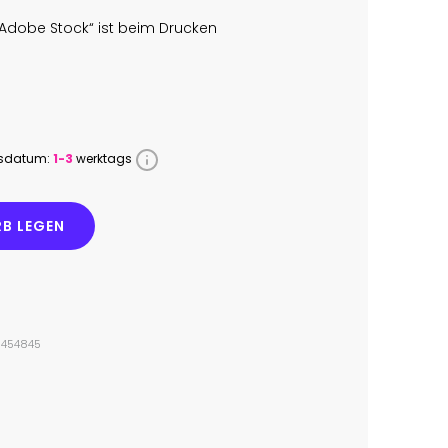
Adobe Stock“ ist beim Drucken
ssdatum:
1-3
werktags
B LEGEN
0454845