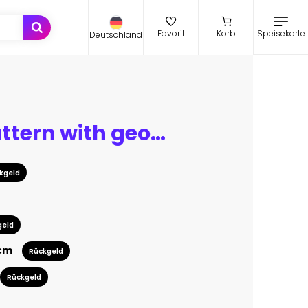
Speisekarte
Favorit
Korb
Deutschland
modern pattern with geometric art deco ornament. vector illustration. oriental design
kgeld
geld
 cm
Rückgeld
Rückgeld