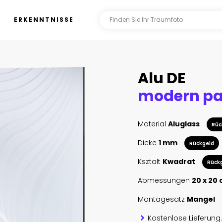
ERKENNTNISSE
Alu DE
Material
Aluglass
Rüc
Dicke
1 mm
Rückgeld
Kształt
Kwadrat
Rück
Abmessungen
20 x 20
Montagesatz
Mangel
Kostenlose Lieferung.