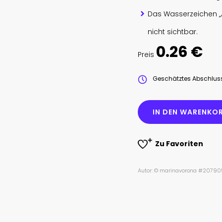
Das Wasserzeichen „
nicht sichtbar.
0.26 €
Preis
Geschätztes Abschlu
IN DEN WARENKOR
Zu Favoriten
Autor: © marinavorona #20790