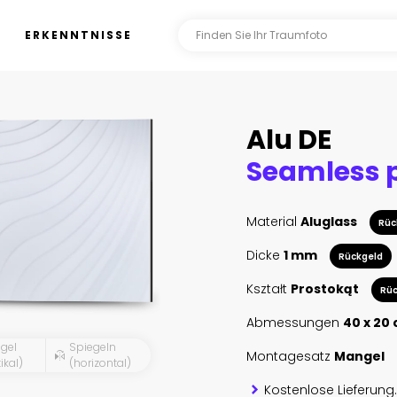
ERKENNTNISSE
Alu DE
Material
Aluglass
Rüc
Dicke
1 mm
Rückgeld
Kształt
Prostokąt
Rüc
Abmessungen
40 x 20
gel
Spiegeln
Montagesatz
Mangel
ikal)
(horizontal)
Kostenlose Lieferung.