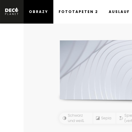
OBRAZY
FOTOTAPETEN 2
AUSLAUF
Schwarz
Spie
Sepia
und weiß
(vert