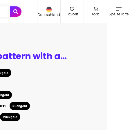
Speisekarte
Favorit
Korb
Deutschland
Seamless pattern with animals, birds and tree branches.
kgeld
kgeld
 cm
Rückgeld
Rückgeld