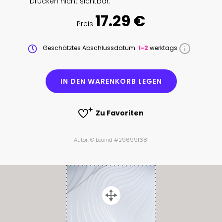
Drucken nicht sichtbar.
17.29 €
Preis
Geschätztes Abschlussdatum:
1-2
werktags
IN DEN WARENKORB LEGEN
Zu Favoriten
Autor: © Leonid #296991681