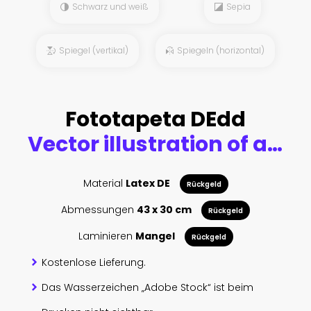
Schwarz und weiß
Sepia
Spiegel (vertikal)
Spiegeln (horizontal)
Fototapeta DEdd
Vector illustration of a basketball flying into the ring, in the style of pop art
Material
Latex DE
Rückgeld
Abmessungen
43 x 30 cm
Rückgeld
Laminieren
Mangel
Rückgeld
Kostenlose Lieferung.
Das Wasserzeichen „Adobe Stock“ ist beim