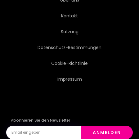
Über uns
MODERN
ZEICHNUNG
Kontakt
BALL
POSTERS
LINIE
Satzung
PLATSCH
JAHRGANG
Datenschutz-Bestimmungen
BEEINDRUCKEND
ROT
Cookie-Richtlinie
Impressum
BASKETBALL
ENTWERFEN
Abonnieren Sie den Newsletter
ANMELDEN