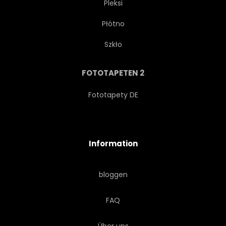
Pleksi
Płótno
ABBILDUNG
VEKTOR
Szkło
GRAFIK
HINTERGRUND
FOTOTAPETEN 2
KUNST
GRUNGE
Fototapety DE
RETRO
ABSTRAKT
Information
STIL
SPIEL
bloggen
DEKORATION
SYMBOL
FAQ
KARTE
WEISS