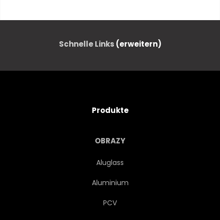
ICON
RING
OBJEKT
GESPANN
SCHWARZ
Schnelle Links
(erweitern)
SIEGEN
BETÄTIGUNG
SPIEL
ZIELE
NETZ
Produkte
REIFEN
WETTBEWERB
OBRAZY
KÖRBE
SPORT
Aluglass
Aluminium
AUSSTATTUNG
ERHOLUNG
PCV
SPASS
ORANGE