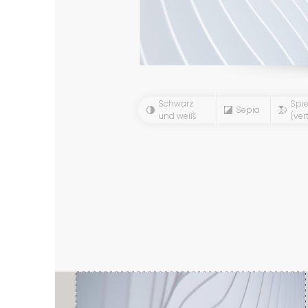
Schwarz
Spie
Sepia
und weiß
(vert