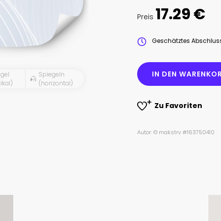
17.29 €
Preis
Geschätztes Abschlu
IN DEN WARENKOR
gel
Spiegeln
ikal)
(horizontal)
Zu Favoriten
Autor: © makstrv #163750410