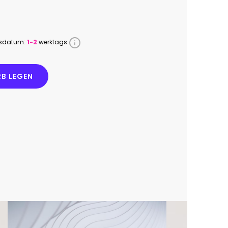
ssdatum:
1-2
werktags
B LEGEN