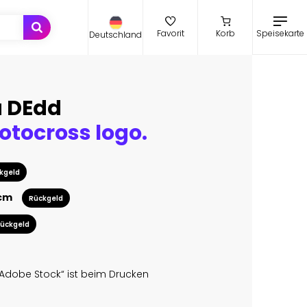
Speisekarte
Favorit
Korb
Deutschland
a DEdd
tocross logo.
kgeld
 cm
Rückgeld
ückgeld
Adobe Stock“ ist beim Drucken