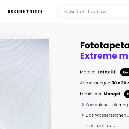
ERKENNTNISSE
Fototapet
Extreme mo
Material
Latex DE
Rüc
Abmessungen
30 x 30
Laminieren
Mangel
R
Kostenlose Lieferung.
Das Wasserzeichen „
nicht sichtbar.