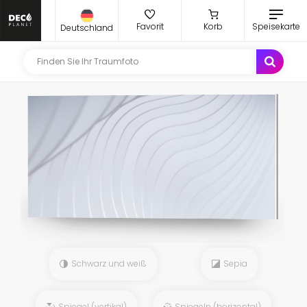
Favorit
Korb
Speisekarte
Deutschland
Schwarz und weiß
Sepia
Spiegel (vertikal)
Spiegeln (horizontal)