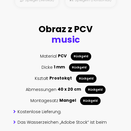
Obraz z PCV
music
Material
PCV
Rückgeld
Dicke
1 mm
Rückgeld
Kształt
Prostokąt
Rückgeld
Abmessungen
40 x 20 cm
Rückgeld
Montagesatz
Mangel
Rückgeld
Kostenlose Lieferung.
Das Wasserzeichen „Adobe Stock“ ist beim