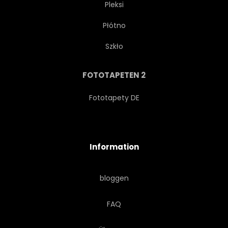
Pleksi
Płótno
WIRBEL
PAPIER
SET
Szkło
SINGLE
KONZEPT
FOTOTAPETEN 2
GESANG
VIERTELNOTE
Fototapety DE
ACHTELNOTE
BERUF
Information
SCHRIFTEN
CLASSIC
bloggen
JAZZ
AKTION
FAQ
SYMBOL
PORTION