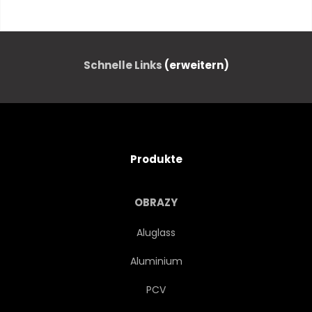
SCHWARZ
FRIEDEN
WEISS
KLINGEN
Schnelle Links
(erweitern)
KUNST
STIL
TEIL
ISOLIERT
AKKORD
Produkte
KURVE
ÍN
REIHE
OBRAZY
LINIE
ZEICHEN
Aluglass
Aluminium
ELEMENTE
NUMMERN
PCV
ENTWERFEN
FARBE