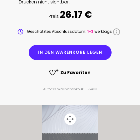
Drucken nicht sichtbar.
26.17 €
Preis
Geschätztes Abschlussdatum:
1-3
werktags
IN DEN WARENKORB LEGEN
Zu Favoriten
Autor: © okalinichenko #51554191