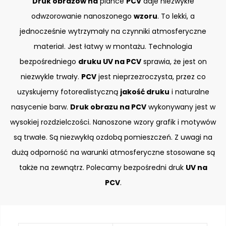
Druk obrazów na
piance
PCV
daje niezwykłe
odwzorowanie nanoszonego
wzoru
. To lekki, a
jednocześnie wytrzymały na czynniki atmosferyczne
materiał. Jest łatwy w montażu. Technologia
bezpośredniego
druku UV na PCV
sprawia, że jest on
niezwykle trwały.
PCV
jest nieprzezroczysta, przez co
uzyskujemy fotorealistyczną
jakość druku
i naturalne
nasycenie barw.
Druk obrazu na PCV
wykonywany jest w
wysokiej rozdzielczości. Nanoszone wzory grafik i motywów
są trwałe. Są niezwykłą ozdobą pomieszczeń. Z uwagi na
dużą odporność na warunki atmosferyczne stosowane są
także na zewnątrz. Polecamy bezpośredni druk
UV na
PCV
.