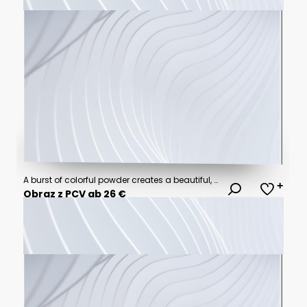
A burst of colorful powder creates a beautiful, vivid display against a bright white background, A photo of colorful bright rainbow holi paint color powder explosion isolated on white background.
Obraz z PCV ab 26 €