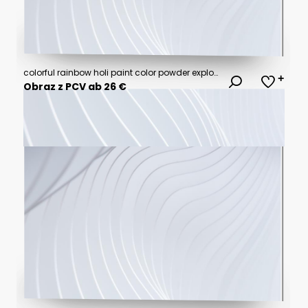
colorful rainbow holi paint color powder explosion isolated white wide panorama background
Obraz z PCV ab 26 €