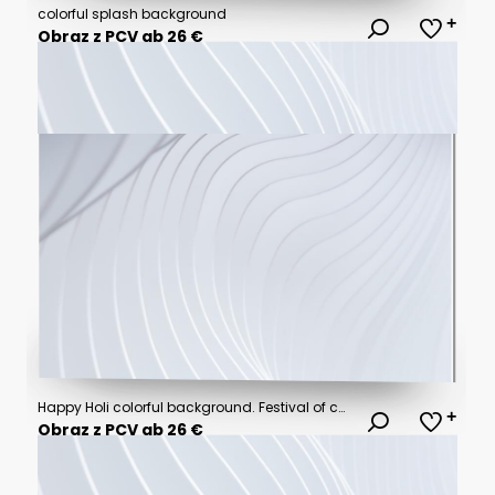
colorful splash background
Obraz z PCV ab 26 €
Happy Holi colorful background. Festival of colors, colorful rainbow holi paint color powder explosion isolated white wide panorama background.
Obraz z PCV ab 26 €