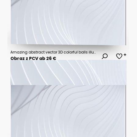
Amazing abstract vector 3D colorful balls illustration template for poster, flyer, magazine, journal, brochure, book cover. Corporate web site landing page minimal background and banner design layout.
Obraz z PCV ab 26 €