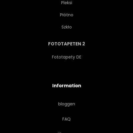
Pleksi
Płótno
WEICH
ENTWERFEN
Szkło
BEWEGUNG
ABSTRAKT
FOTOTAPETEN 2
KUNST
TAPETE
Fototapety DE
TECHNOLOGIE
TEXTUR
Information
HINTERGRUND
LEGERE
bloggen
WASSER
MUSTERN
FAQ
LICHT