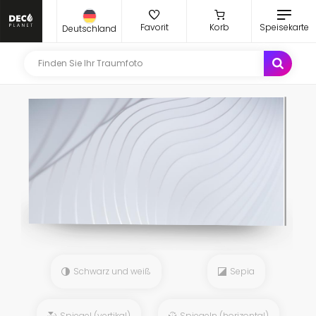
Favorit
Korb
Speisekarte
Deutschland
Schwarz und weiß
Sepia
Spiegel (vertikal)
Spiegeln (horizontal)