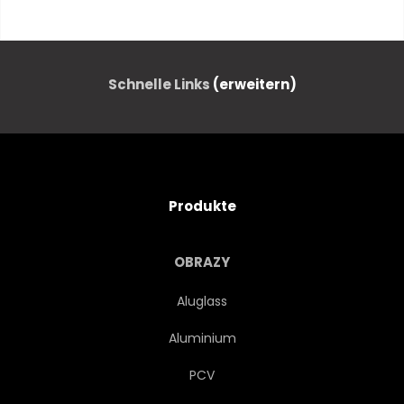
ABSTRAKTION
KUNSTVOLL
GLÄNZEND
DIGITALES
Schnelle Links
(erweitern)
DRUCKEN
DYNAMISCH
ELECTRIC
WELLE
Produkte
FUTURISTISCH
GRAFIK
OBRAZY
LANDESGRENZEN
ABBILDUNG
Aluglass
Aluminium
FARBE
COMPUTER
PCV
FIGUR
LINIE
STELLE