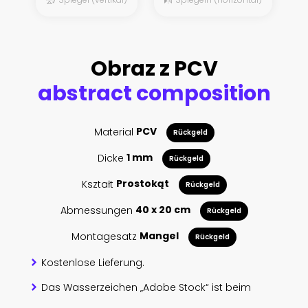
Obraz z PCV
abstract composition
Material
PCV
Rückgeld
Dicke
1 mm
Rückgeld
Kształt
Prostokąt
Rückgeld
Abmessungen
40 x 20 cm
Rückgeld
Montagesatz
Mangel
Rückgeld
Kostenlose Lieferung.
Das Wasserzeichen „Adobe Stock“ ist beim