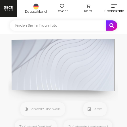
Favorit
Korb
Speisekarte
Deutschland
Schwarz und weiß
Sepia
Spiegel (vertikal)
Spiegeln (horizontal)