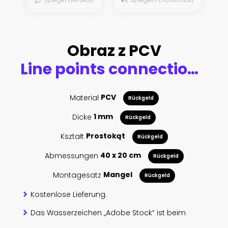
Obraz z PCV
Line points connections geometric abstract background.
Material
PCV
Rückgeld
Dicke
1 mm
Rückgeld
Kształt
Prostokąt
Rückgeld
Abmessungen
40 x 20 cm
Rückgeld
Montagesatz
Mangel
Rückgeld
Kostenlose Lieferung.
Das Wasserzeichen „Adobe Stock“ ist beim