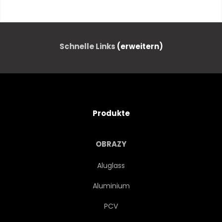
ZEIGEN
ABBILDUNG
STRUKTUREN
ENTWERFEN
Schnelle Links
(erweitern)
GRAFIK
DIGITALES
KREIS
KONZEPT
Produkte
NETWORK
ANSCHLIESSEN
OBRAZY
WISSENSCHAFT
VEKTOR
Aluglass
Aluminium
MODERN
DREIECKE
PCV
CONNECTION
BIOLOGIE