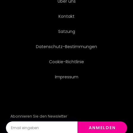
Über uns
KARTE
LINK
DATEN
Kontakt
VERNETZUNG
FUTURISTISCH
Satzung
BIOTECHNOLOGIE
ICON
Datenschutz-Bestimmungen
MELDUNGEN
STIL
Cookie-Richtlinie
Impressum
SPHÄRE
ABSTRAKTION
CYBERSPACE
PHYSIK
FIGUR
Abonnieren Sie den Newsletter
ANMELDEN