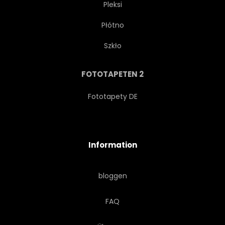
Pleksi
Płótno
BUSINESS
ELEMENTE
Szkło
MASCHE
MOLEKULAR
FOTOTAPETEN 2
POLYGON
WEB
Fototapety DE
CHEMIE
ATOM
Information
TEXTUR
FARBE
bloggen
FRAKTAL
COMPUTER
FAQ
CYBERSPACE
KREATIV