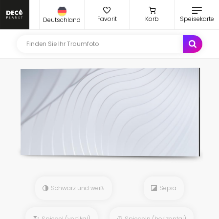
Favorit
Korb
Speisekarte
Deutschland
Schwarz und weiß
Sepia
Spiegel (vertikal)
Spiegeln (horizontal)