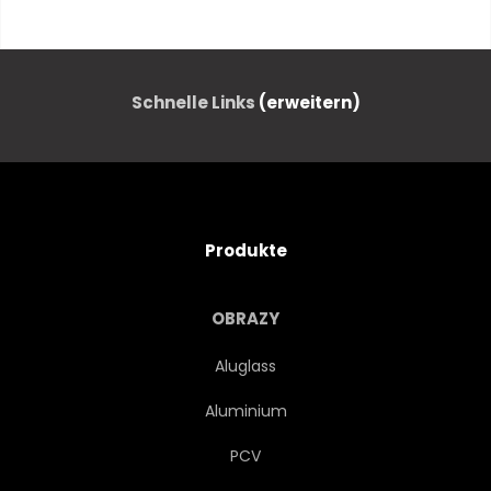
WEIN
WEIN
RESORT
SOMMER
ÖL
Schnelle Links
(erweitern)
WASSER
MITTELMEER
SAND
HÜGEL
Produkte
KLIPPEN
FELS
SÜDEN
OBRAZY
TROPEA
SICILIA
Aluglass
Aluminium
TRIKOLORE
MOZZARELLA
PCV
KÄSE
HOTEL