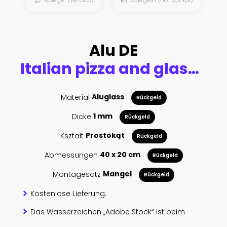
Alu DE
Italian pizza and glasses of wine against Calabria coast, Italy
Material
Aluglass
Rückgeld
Dicke
1 mm
Rückgeld
Kształt
Prostokąt
Rückgeld
Abmessungen
40 x 20 cm
Rückgeld
Montagesatz
Mangel
Rückgeld
Kostenlose Lieferung.
Das Wasserzeichen „Adobe Stock“ ist beim