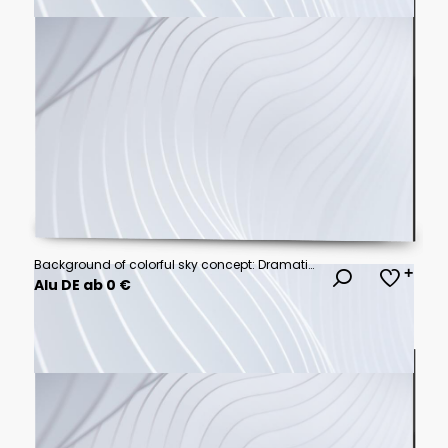
Background of colorful sky concept: Dramatic sunset with twilight color sky and clouds
Alu DE ab 0 €