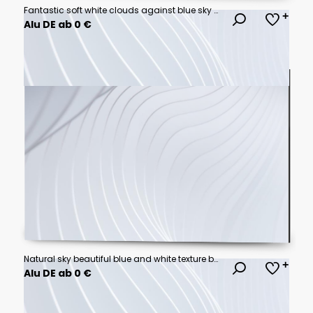
Fantastic soft white clouds against blue sky background, soft fo
Alu DE ab 0 €
Natural sky beautiful blue and white texture background. blue sky with cloud.
Alu DE ab 0 €