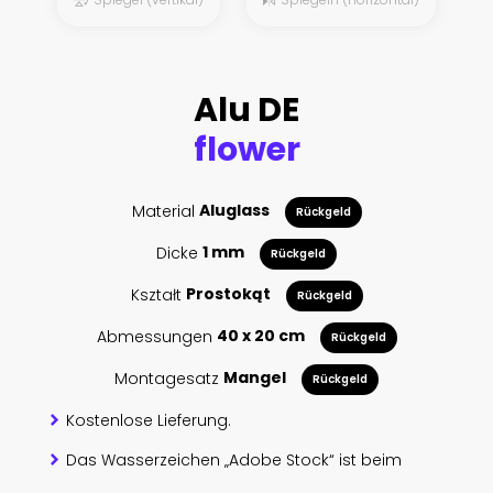
Alu DE
flower
Material
Aluglass
Rückgeld
Dicke
1 mm
Rückgeld
Kształt
Prostokąt
Rückgeld
Abmessungen
40 x 20 cm
Rückgeld
Montagesatz
Mangel
Rückgeld
Kostenlose Lieferung.
Das Wasserzeichen „Adobe Stock“ ist beim