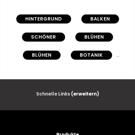
HINTERGRUND
BALKEN
SCHÖNER
BLÜHEN
BLÜHEN
BOTANIK
WOLKEN
FARBE
MORGENGRAUEN
Schnelle Links
(erweitern)
ABENDDÄMMERUNG
ÖKOLOGIE
UMWELT
ABEND
Produkte