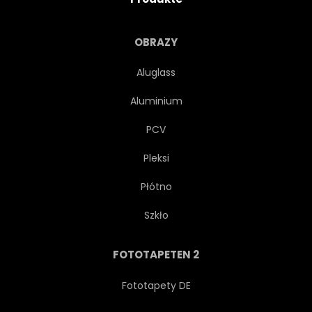
FLORA
FLORAL
OBRAZY
BLUME
WALD
Aluglass
Aluminium
FRISCH
GÄRTEN
PCV
GRAS
HIMMEL
Pleksi
Płótno
IDYLLISCH
LANDEN
Szkło
LANDSCHAFT
LICHT
FOTOTAPETEN 2
WIESE
NEBEL
Fototapety DE