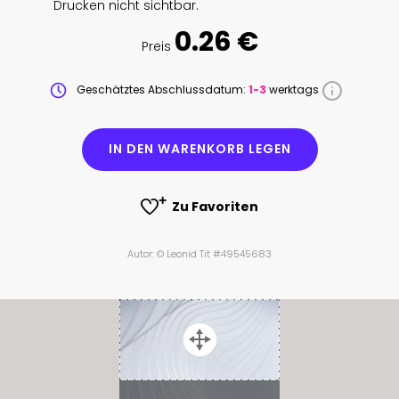
Drucken nicht sichtbar.
0.26 €
Preis
Geschätztes Abschlussdatum:
1-3
werktags
IN DEN WARENKORB LEGEN
Zu Favoriten
Autor: © Leonid Tit #49545683