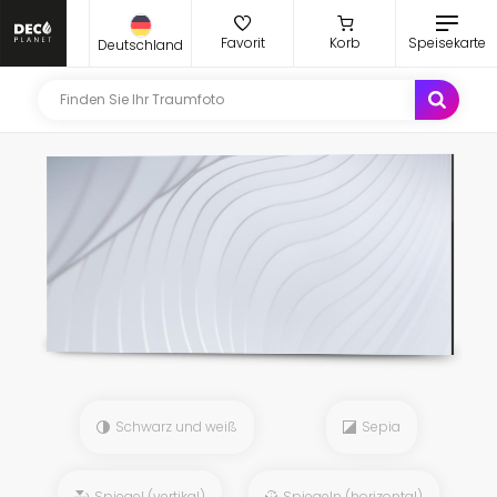
Favorit
Korb
Speisekarte
Deutschland
Schwarz und weiß
Sepia
Spiegel (vertikal)
Spiegeln (horizontal)