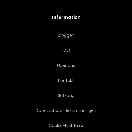
MORGENS
BERG
Information
NATÜRLICH
NATUR
bloggen
PARK
PFLANZE
FAQ
RHODODENDRON
LÄNDLICHE
Über uns
JAHRESZEIT
HIMMEL
Kontakt
FRÜHLING
SONNE
Satzung
SONNENLICHT
Datenschutz-Bestimmungen
SONNENAUFGANG
Cookie-Richtlinie