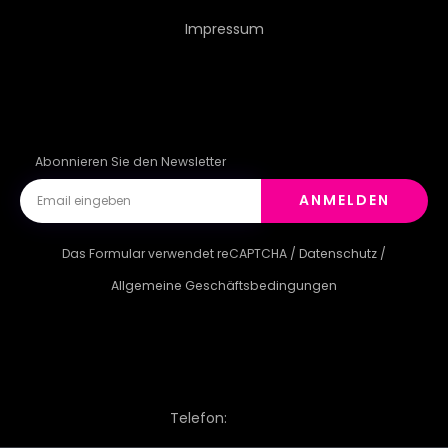
Impressum
SONNENUNTERGANG
REISEN
BAUM
URLAUB
ANBLICK
WUNDERBAR
Abonnieren Sie den Newsletter
ANMELDEN
WONDERLAND
WILDLIFE
Das Formular verwendet reCAPTCHA /
Datenschutz
/
Allgemeine Geschäftsbedingungen
Telefon: