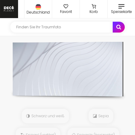
Favorit
Korb
Speisekarte
Deutschland
Schwarz und weiß
Sepia
Spiegel (vertikal)
Spiegeln (horizontal)