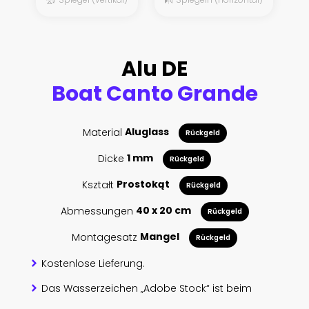
Alu DE
Boat Canto Grande
Material
Aluglass
Rückgeld
Dicke
1 mm
Rückgeld
Kształt
Prostokąt
Rückgeld
Abmessungen
40 x 20 cm
Rückgeld
Montagesatz
Mangel
Rückgeld
Kostenlose Lieferung.
Das Wasserzeichen „Adobe Stock“ ist beim