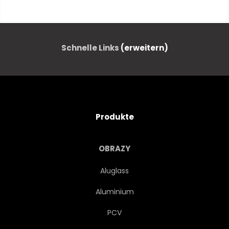
INSEL
REISEN
OZEAN
BLAU
BELLEN
Schnelle Links
(erweitern)
TROPISCH
SAND
SOMMER
ASIEN
Produkte
LANDSCHAFT
KÜSTE
OBRAZY
NATUR
ALT
SCHIFF
Aluglass
Aluminium
SONNE
BOOT
PCV
TOURISMUS