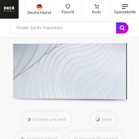
Favorit
Korb
Speisekarte
Deutschland
Schwarz und weiß
Sepia
Spiegel (vertikal)
Spiegeln (horizontal)