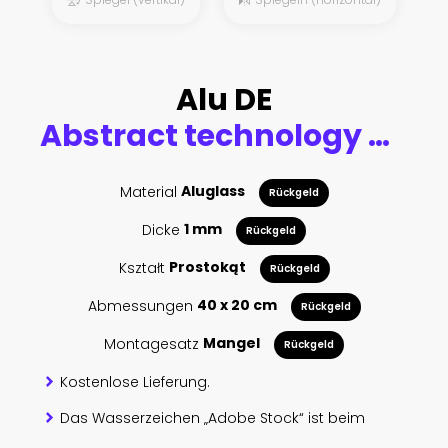
Alu DE
Abstract technology cogwheel concept. Circuit board, high computer color background. Vector illustration with space for content, web - template, business tech presentation.
Material
Aluglass
Rückgeld
Dicke
1 mm
Rückgeld
Kształt
Prostokąt
Rückgeld
Abmessungen
40 x 20 cm
Rückgeld
Montagesatz
Mangel
Rückgeld
Kostenlose Lieferung.
Das Wasserzeichen „Adobe Stock“ ist beim