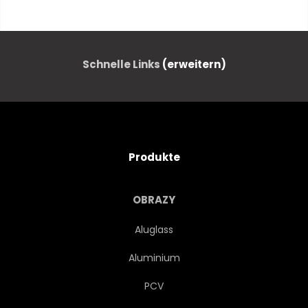
GRAFIK
ABSTRAKT
MELDUNGEN
COMPUTER
Schnelle Links
(erweitern)
MODERN
ENTWERFEN
LINIE
VEKTOR
Produkte
ANSCHLIESSEN
ELEKTRONISCH
OBRAZY
INGENIEURWESEN
Aluglass
Aluminium
TECHNISCHE UNIVERSITÄT
PCV
BLAU
CYBERSPACE