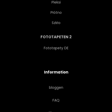
Pleksi
Płótno
HAUPTPLATINE
BANNER
Szkło
ENTWICKLUNG
CYBER
FOTOTAPETEN 2
CHIPS
ENERGIE
Fototapety DE
TECHNICAL
NETWORK
Information
FUTURISTISCH
ZAHNRAD
bloggen
PRÄSENTATION
BUSINESS
FAQ
INDUSTRIE
VORLAGE