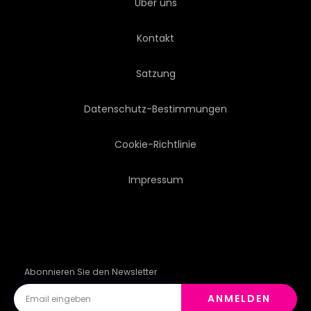
Über uns
SOFTWARE
BOARD
Kontakt
KREATIV
VIRTUELL
Satzung
FORSCHUNG
TAPETE
Datenschutz-Bestimmungen
NETZ
ZAHNRAD
Cookie-Richtlinie
Impressum
HARDWARE
WISSENSCHAFTLICH
HINTERGRUND
LEERE
Abonnieren Sie den Newsletter
ANMELDEN