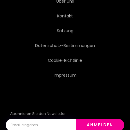
Über uns
ENERGIE
OPTIMIERUNG
Kontakt
CONNECTION
SYSTEM
Satzung
GLOBALISIERUNG
AUSBILDUNG
Datenschutz-Bestimmungen
MEDIEN
AUSKUNFT
Cookie-Richtlinie
Impressum
INTERFACE
SOFTWARE
EVOLUTION
STRUKTUREN
Abonnieren Sie den Newsletter
ANMELDEN