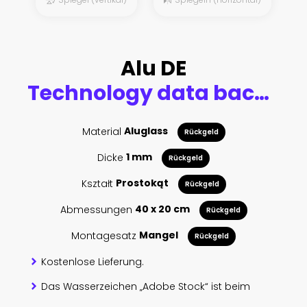
Alu DE
Technology data background, idea of global business solution
Material
Aluglass
Rückgeld
Dicke
1 mm
Rückgeld
Kształt
Prostokąt
Rückgeld
Abmessungen
40 x 20 cm
Rückgeld
Montagesatz
Mangel
Rückgeld
Kostenlose Lieferung.
Das Wasserzeichen „Adobe Stock“ ist beim