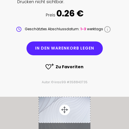
Drucken nicht sichtbar.
0.26 €
Preis
Geschätztes Abschlussdatum:
1-3
werktags
IN DEN WARENKORB LEGEN
Zu Favoriten
Autor: © kras99 #358843735