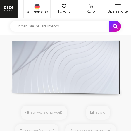
Favorit
Korb
Speisekarte
Deutschland
Schwarz und weiß
Sepia
Spiegel (vertikal)
Spiegeln (horizontal)