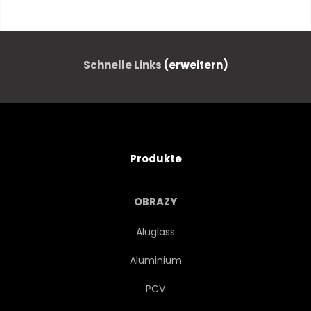
INNOVATION
WISSENSCHAFT
BUSINESS
WEB
NETZ
Schnelle Links
(erweitern)
VIRTUELL
NACHFORSCHUNGEN
ORGANISATION
NETWORK
Produkte
TECHNICAL
SOZIALES
OBRAZY
GEMEINDE
MASCHINERIE
Aluglass
Aluminium
FIRMEN-
ZUKUNFT
PCV
WERBUNG
ELEKTRONISCH