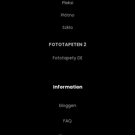
Pleksi
Płótno
INGENIEURWESEN
WELT
Szkło
IDEEN
MOBILITÄT
FOTOTAPETEN 2
INTERAKTIV
MATRIX
Fototapety DE
DATEN
DRAHTLOS
Information
CYBERSPACE
ENTWICKLUNG
bloggen
TRANSFER
AUSSTATTUNG
FAQ
MODERN
DISPLAY