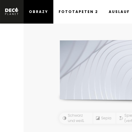
OBRAZY
FOTOTAPETEN 2
AUSLAUF
Schwarz
Spie
Sepia
und weiß
(vert