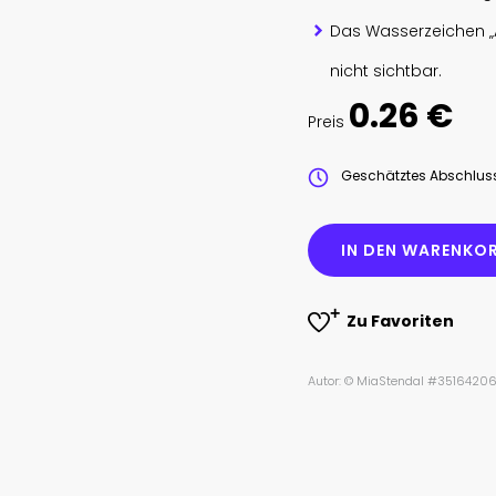
Das Wasserzeichen „
nicht sichtbar.
0.26 €
Preis
Geschätztes Abschlu
IN DEN WARENKOR
Zu Favoriten
Autor: © MiaStendal #3516420