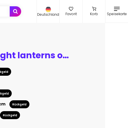
Speisekarte
Favorit
Korb
Deutschland
Hanging night lanterns on the pier, against the backdrop of a sea evening landscape with sunset. Palm tree branches, silhouettes, sunlight. Wooden table. Night view, open-air seascape.
kgeld
kgeld
 cm
Rückgeld
Rückgeld