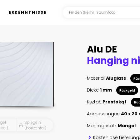
ERKENNTNISSE
Alu DE
Material
Aluglass
Rüc
Dicke
1 mm
Rückgeld
Kształt
Prostokąt
Rüc
Abmessungen
40 x 20
gel
Spiegeln
Montagesatz
Mangel
ikal)
(horizontal)
Kostenlose Lieferung.