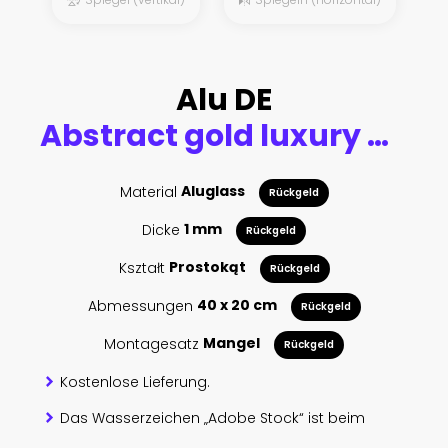
Alu DE
Abstract gold luxury pattern background
Material
Aluglass
Rückgeld
Dicke
1 mm
Rückgeld
Kształt
Prostokąt
Rückgeld
Abmessungen
40 x 20 cm
Rückgeld
Montagesatz
Mangel
Rückgeld
Kostenlose Lieferung.
Das Wasserzeichen „Adobe Stock“ ist beim