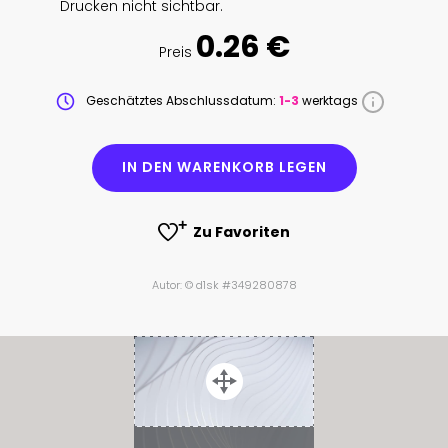
Drucken nicht sichtbar.
0.26 €
Preis
Geschätztes Abschlussdatum:
1-3
werktags
IN DEN WARENKORB LEGEN
Zu Favoriten
Autor: © d1sk #349280878