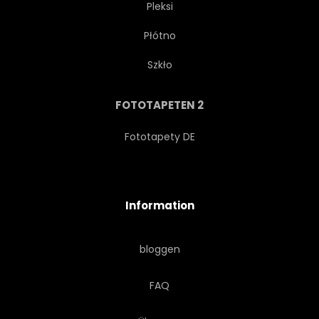
Pleksi
Płótno
VORLAGE
RUNDE
Szkło
ELEMENTE
KÖNIGLICH
FOTOTAPETEN 2
ARABISCH
ELEGANT
Fototapety DE
DEKORATIV
ABBILDUNG
Information
SPITZE
ASIATISCH
bloggen
KREIS
HOCHZEIT
FAQ
STIL
ISLAM
YOGA