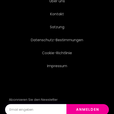
Über uns
DEKO
RETRO
INDIEN
Kontakt
DECKUNG
ISLAM
Satzung
BEGRÜSSUNG
LABEL
Datenschutz-Bestimmungen
TEXTUR
HENNA
Cookie-Richtlinie
Impressum
URLAUB
JAHRESTAG
BANNER
Abonnieren Sie den Newsletter
ANMELDEN