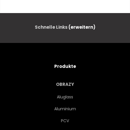
HINTERGRUND
VEKTOR
ABSTRAKT
MUSTERN
Schnelle Links
(erweitern)
JAHRGANG
INDIANER
DEKORATION
ETHNISCH
Produkte
VERZIERT
EINLADUNG
OBRAZY
ORNAMENT
ORIENTALISCH
Aluglass
Aluminium
BLUME
KUNST
PCV
KARTE
DEKORATIV