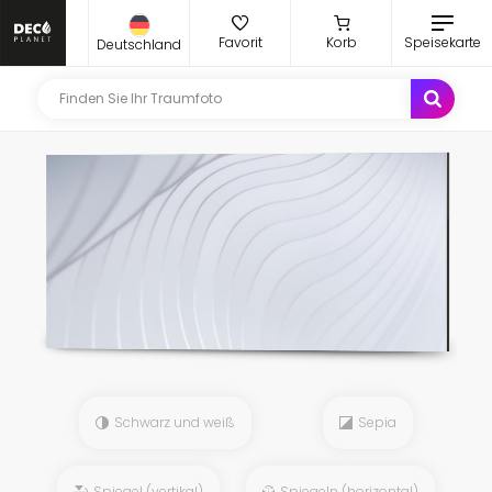
Favorit
Korb
Speisekarte
Deutschland
Schwarz und weiß
Sepia
Spiegel (vertikal)
Spiegeln (horizontal)