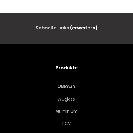
MITTELALTERLICHES
SCHLOSS
GEBAUT
STADT
Schnelle Links
(erweitern)
BUNT
SONNENAUFGANG
ABENDDÄMMERUNG
ALT
Produkte
DUNST
ATEMBERAUBEND
OBRAZY
PANORAMISCH
BERUHIGT
Aluglass
Aluminium
WUNDERBAR
TOURISMUS
PCV
FASSADE
ERFORSCHEN