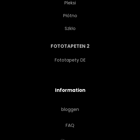
Pleksi
Płótno
HISTORISCH
ROMANTISCH
Szkło
WETTER
LOCATIONS
FOTOTAPETEN 2
ERBSCHAFT
KONSTRUKTION
Fototapety DE
ÄUSSERES
LANDSCHAFT
Information
HIMMEL
HELL
bloggen
SPANIEN
STAAT
FAQ
FANTASY
ABENTEUER