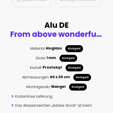
Alu DE
From above wonderful landscape of medieval castle built over city in misty colorful sunrise
Material
Aluglass
Rückgeld
Dicke
1 mm
Rückgeld
Kształt
Prostokąt
Rückgeld
Abmessungen
40 x 20 cm
Rückgeld
Montagesatz
Mangel
Rückgeld
Kostenlose Lieferung.
Das Wasserzeichen „Adobe Stock“ ist beim