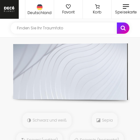
Favorit
Korb
Speisekarte
Deutschland
Schwarz und weiß
Sepia
Spiegel (vertikal)
Spiegeln (horizontal)