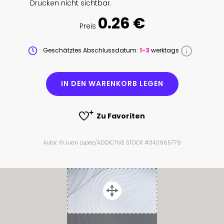
Drucken nicht sichtbar.
0.26 €
Preis
Geschätztes Abschlussdatum:
1-3
werktags
IN DEN WARENKORB LEGEN
Zu Favoriten
Autor: © Juan Lopez/ADDICTIVE STOCK #340965779