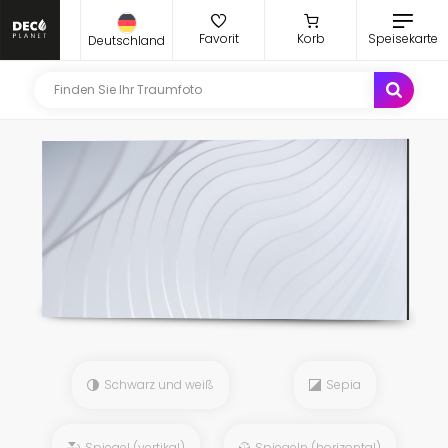
Favorit
Korb
Speisekarte
Deutschland
Schwarz und weiß
Sepia
Spiegel (vertikal)
Spiegeln (horizontal)