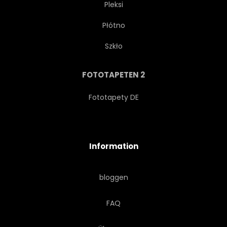
Pleksi
Płótno
TAPETE
LIFE
URBANO
Szkło
BÜRO
SKYSCRAPER
FOTOTAPETEN 2
SZENE
NETWORK
Fototapety DE
GEBAUT
WORK
Information
PLATZ
MELDUNGEN
bloggen
KONZEPT
DIGITALES
FAQ
ENTWERFEN
ZUKUNFT