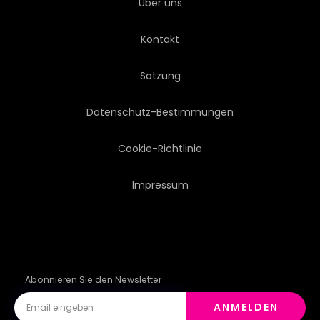
Über uns
MEDIEN
KAUFMANN
Kontakt
NEU
INGENIEURWESEN
Satzung
STADT
ABSTRAKTION
Datenschutz-Bestimmungen
HINTERGRUND
Cookie-Richtlinie
Impressum
ARCHITEKTONISCH
ENGINEER
ARCHITEKT
DESIGN
STADTLANDSCHAFT
Abonnieren Sie den Newsletter
ANMELDEN