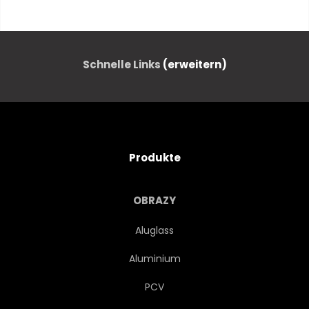
MORGEN
STADTLANDSCHAFT
BUSINESS
ARCHITEKTUR
Schnelle Links
(erweitern)
METROPOLE
MODERN
FINANZEN
HINTERGRUND
Produkte
KONSTRUKTION
GLOBAL
OBRAZY
GLAS
FIRMEN-
Aluglass
Aluminium
FINANZ-
TECHNOLOGIE
PCV
BLAU
FENSTER