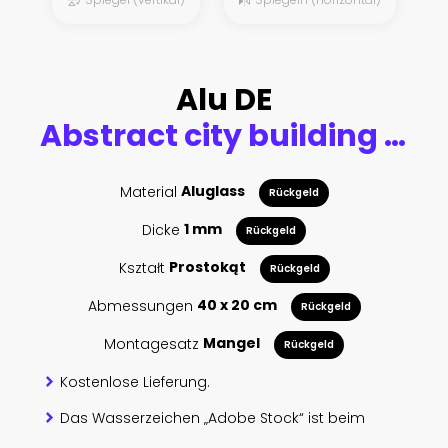
Alu DE
Abstract city building skyline metropolitan area in contemporary color style and futuristic effects. Real estate and property development. Innovative architecture and engineering concept.
Material
Aluglass
Rückgeld
Dicke
1 mm
Rückgeld
Kształt
Prostokąt
Rückgeld
Abmessungen
40 x 20 cm
Rückgeld
Montagesatz
Mangel
Rückgeld
Kostenlose Lieferung.
Das Wasserzeichen „Adobe Stock“ ist beim