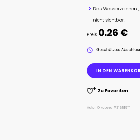
Das Wasserzeichen „
nicht sichtbar.
0.26 €
Preis
Geschätztes Abschlu
IN DEN WARENKOR
Zu Favoriten
Autor: © kobeza #316519111