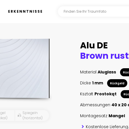
ERKENNTNISSE
Alu DE
Material
Aluglass
Rüc
Dicke
1 mm
Rückgeld
Kształt
Prostokąt
Rüc
Abmessungen
40 x 20
gel
Spiegeln
Montagesatz
Mangel
ikal)
(horizontal)
Kostenlose Lieferung.