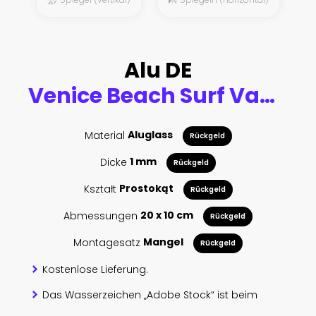
Alu DE
Venice Beach Surf Van, Los Angeles, California
Material
Aluglass
Rückgeld
Dicke
1 mm
Rückgeld
Kształt
Prostokąt
Rückgeld
Abmessungen
20 x 10 cm
Rückgeld
Montagesatz
Mangel
Rückgeld
Kostenlose Lieferung.
Das Wasserzeichen „Adobe Stock“ ist beim