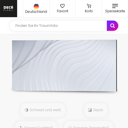
Favorit
Korb
Speisekarte
Deutschland
Schwarz und weiß
Sepia
Spiegel (vertikal)
Spiegeln (horizontal)