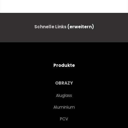
BLAU
TROPISCH
SOMMER
AUTOS
Schnelle Links
(erweitern)
WASSER
URLAUB
BAUM
BOOT
RESORT
Produkte
INSEL
URLAUB
MIAMI
OBRAZY
KÜSTE
LANDSCHAFT
Aluglass
Aluminium
STRASSE
NATUR
PCV
PARADISE
TOURISMUS