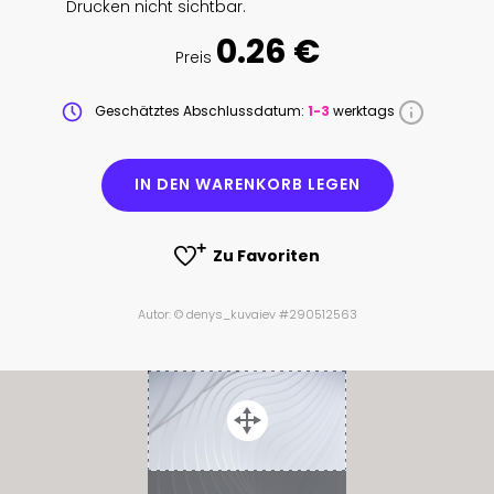
Drucken nicht sichtbar.
0.26 €
Preis
Geschätztes Abschlussdatum:
1-3
werktags
IN DEN WARENKORB LEGEN
Zu Favoriten
Autor: © denys_kuvaiev #290512563