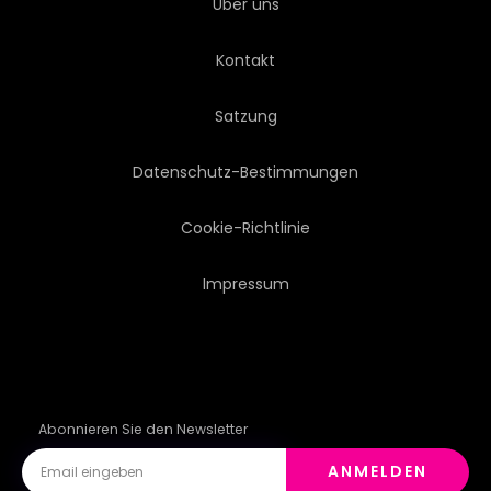
Über uns
STIL
TOURISMUS
Kontakt
TOURISTEN
TOWN
Satzung
REISEN
URBANO
Datenschutz-Bestimmungen
URLAUB
TAPETE
Cookie-Richtlinie
Impressum
MONUMENTS
URALT
DOM
HIMMEL
HISTORISCH
Abonnieren Sie den Newsletter
ANMELDEN