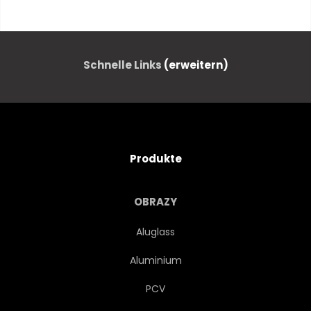
ARTWORK
HINTERGRUND
BLAU
GEBÄUDE
Schnelle Links
(erweitern)
GEBÄUDE
CANVAS
KIRCHE
STADT
Produkte
STADTLANDSCHAFT
FARBE
OBRAZY
BUNT
HANDWERK
Aluglass
Aluminium
DEKORATION
ENTWERFEN
PCV
ZEICHNUNG
EXPRESSIONISMUS