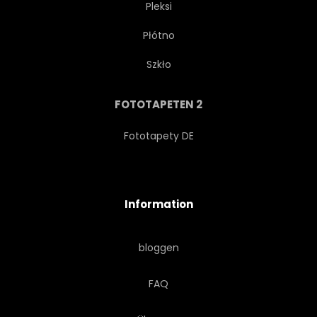
Pleksi
Płótno
GELDSTRAFE
GALLERY
Szkło
ABBILDUNG
EINDRUCKSVOLL
FOTOTAPETEN 2
ORIENTIERUNGSPUNKT
Fototapety DE
LANDSCHAFT
LICHT
Information
ÖL
ALT
MALEN
bloggen
ROT
SALAMANCA
FAQ
SPANIEN
STRASSE