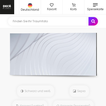
Favorit
Korb
Speisekarte
Deutschland
Schwarz und weiß
Sepia
Spiegel (vertikal)
Spiegeln (horizontal)