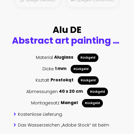
Alu DE
Abstract art painting of the Salamanca church
Material
Aluglass
Rückgeld
Dicke
1 mm
Rückgeld
Kształt
Prostokąt
Rückgeld
Abmessungen
40 x 20 cm
Rückgeld
Montagesatz
Mangel
Rückgeld
Kostenlose Lieferung.
Das Wasserzeichen „Adobe Stock“ ist beim