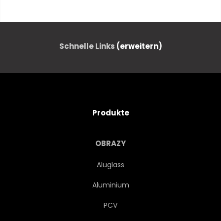
SPRING-TIME
SOMMER
POMMERN
SPITZER
Schnelle Links
(erweitern)
POLEN
NATUR
LANDSCHAFT
NATUR
Produkte
TAPETE
HIMMEL
OBRAZY
GRÜN
GRÜN
GRÜN
Aluglass
Aluminium
WETTER
PCV