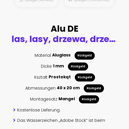
Alu DE
las, lasy, drzewa, drzewo, bory, sosny, jagodniki, jagody, sosna
Material
Aluglass
Rückgeld
Dicke
1 mm
Rückgeld
Kształt
Prostokąt
Rückgeld
Abmessungen
40 x 20 cm
Rückgeld
Montagesatz
Mangel
Rückgeld
Kostenlose Lieferung.
Das Wasserzeichen „Adobe Stock“ ist beim