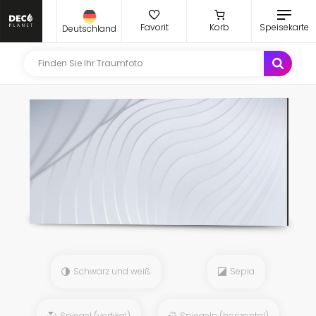
Favorit
Korb
Speisekarte
Deutschland
Schwarz und weiß
Sepia
Spiegel (vertikal)
Spiegeln (horizontal)