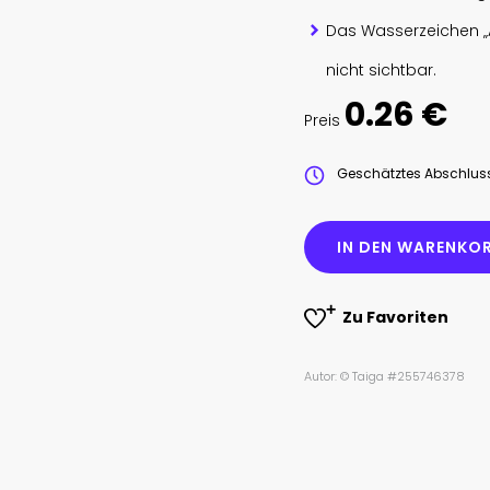
Das Wasserzeichen „
nicht sichtbar.
0.26 €
Preis
Geschätztes Abschlu
IN DEN WARENKOR
Zu Favoriten
Autor: © Taiga #255746378