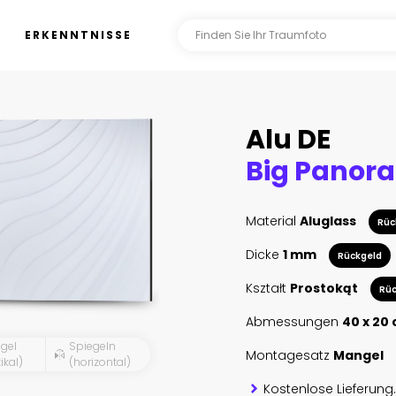
ERKENNTNISSE
Alu DE
Material
Aluglass
Rüc
Dicke
1 mm
Rückgeld
Kształt
Prostokąt
Rüc
Abmessungen
40 x 20
gel
Spiegeln
Montagesatz
Mangel
ikal)
(horizontal)
Kostenlose Lieferung.