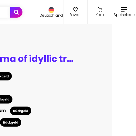
Speisekarte
Favorit
Korb
Deutschland
Big Panorama of idyllic tropical beach with small island and perfect azure clean water
kgeld
kgeld
 cm
Rückgeld
Rückgeld