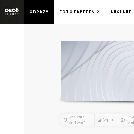
OBRAZY
FOTOTAPETEN 2
AUSLAUF
Schwarz
Spie
Sepia
und weiß
(vert