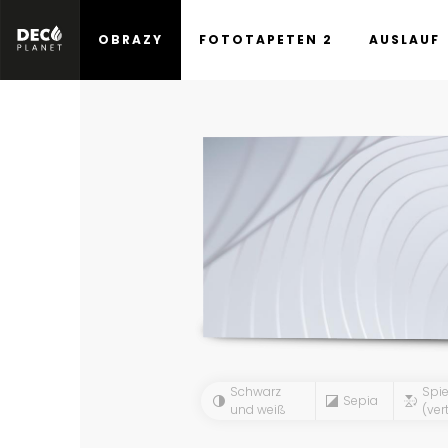
OBRAZY
FOTOTAPETEN 2
AUSLAUF
Schwarz
Spie
Sepia
und weiß
(vert