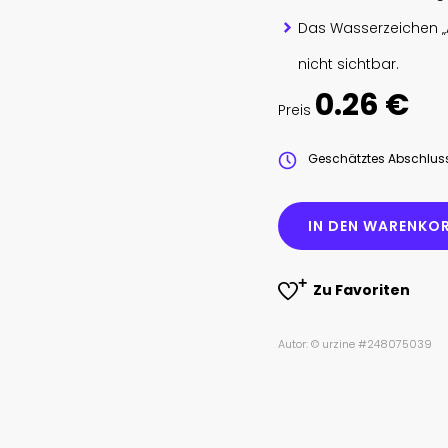
Das Wasserzeichen „
nicht sichtbar.
0.26 €
Preis
Geschätztes Abschlu
IN DEN WARENKOR
Zu Favoriten
Autor: © urzine #248075039