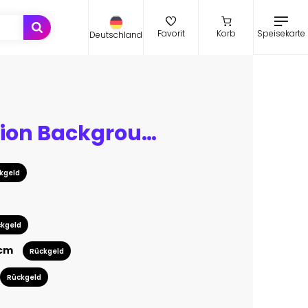
Speisekarte
Favorit
Korb
Deutschland
3D illustration Background for advertising and wallpaper in jungle scene. 3D rendering in decorative concept
kgeld
kgeld
 cm
Rückgeld
Rückgeld