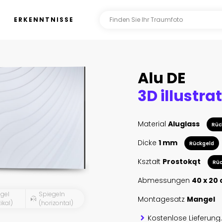
ERKENNTNISSE
Alu DE
Material
Aluglass
Rüc
Dicke
1 mm
Rückgeld
Kształt
Prostokąt
Rüc
Abmessungen
40 x 20
gel
Spiegeln
Montagesatz
Mangel
ikal)
(horizontal)
Kostenlose Lieferung.