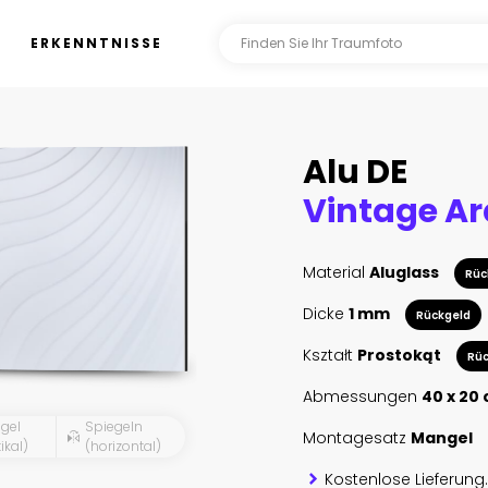
ERKENNTNISSE
Alu DE
Material
Aluglass
Rüc
Dicke
1 mm
Rückgeld
Kształt
Prostokąt
Rüc
Abmessungen
40 x 20
gel
Spiegeln
Montagesatz
Mangel
ikal)
(horizontal)
Kostenlose Lieferung.