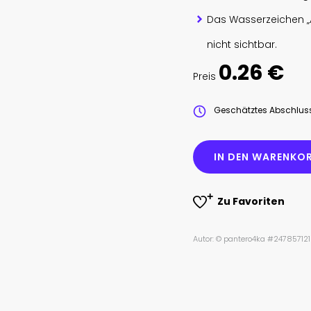
Das Wasserzeichen „
nicht sichtbar.
0.26 €
Preis
Geschätztes Abschlu
IN DEN WARENKOR
Zu Favoriten
Autor: © pantero4ka #247857121