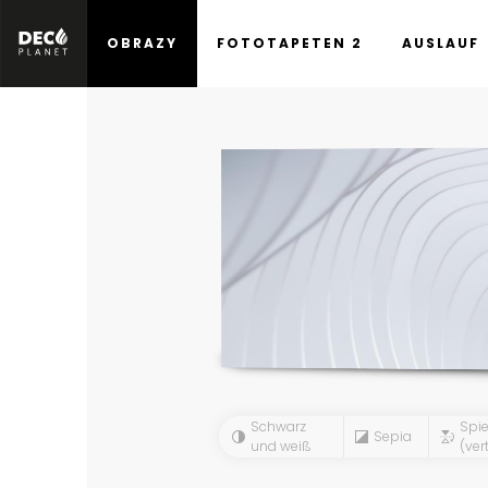
OBRAZY
FOTOTAPETEN 2
AUSLAUF
Schwarz
Spie
Sepia
und weiß
(vert