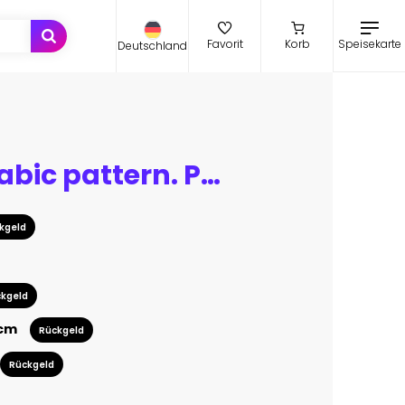
Speisekarte
Favorit
Korb
Deutschland
Vintage Arabic pattern. Persian colored carpet. Rich ornament for fabric design, handmade, interior decoration, textiles. Blue background.
kgeld
kgeld
 cm
Rückgeld
Rückgeld