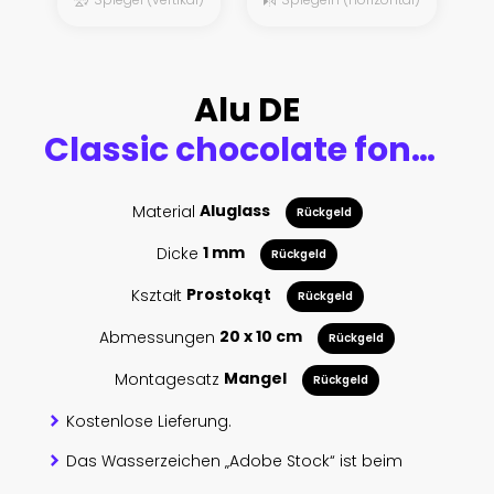
Alu DE
Classic chocolate fondant on a dark background. Chocolate muffins
Material
Aluglass
Rückgeld
Dicke
1 mm
Rückgeld
Kształt
Prostokąt
Rückgeld
Abmessungen
20 x 10 cm
Rückgeld
Montagesatz
Mangel
Rückgeld
Kostenlose Lieferung.
Das Wasserzeichen „Adobe Stock“ ist beim