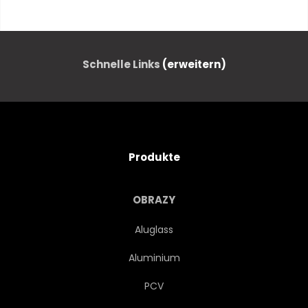
HINTERGRUND
HOT
TELLER
PUDDING
Schnelle Links
(erweitern)
ESSEN
NACHSPEISE
SÜSS
SCHWARZ
Produkte
SELBSTGEMACHT
GEBÄCK
OBRAZY
BEHANDELN
SAHNE
Aluglass
Aluminium
KOCHEN
FOODIE
PCV
BRAUN
ZUTATEN