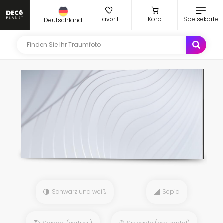
Favorit
Korb
Speisekarte
Deutschland
Schwarz und weiß
Sepia
Spiegel (vertikal)
Spiegeln (horizontal)