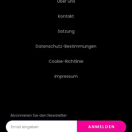
Über uns
BROWNIE
TISCH
Kontakt
FRISCH
NÄHRUNG
Satzung
COOKIE
KAFFEE
Datenschutz-Bestimmungen
TRADITIONELL
WEISS
Cookie-Richtlinie
Impressum
FRÜHSTÜCKEN
IMBISS
LECKER
Abonnieren Sie den Newsletter
ANMELDEN