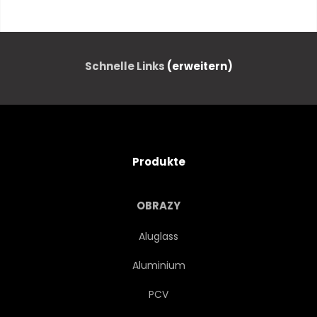
KNÜLLEN
SCHWARZ
ABSTRAKT
GOLD
Schnelle Links
(erweitern)
MODERN
ENTWERFEN
TAPETE
GRAFIK
Produkte
BUSINESS
3D
PAPIER
OBRAZY
FIGUR
KONZEPT
Aluglass
Aluminium
LINIE
KREATIV
PCV
TRENDY
WEB