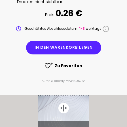
Drucken nicht sichtbar.
0.26 €
Preis
Geschätztes Abschlussdatum:
1-3
werktags
IN DEN WARENKORB LEGEN
Zu Favoriten
Autor: © alibray #234505764