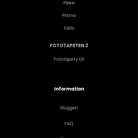
Pleksi
Płótno
ZIMMER
WAND
FELS
Szkło
DIGITALES
ARCHITEKTUR
FOTOTAPETEN 2
KUNST
ARCHITEKTONISCH
Fototapety DE
DEKO
DEKORATION
Information
VIERECK
EINFACH
bloggen
BANNER
ALTERSGENOSSE
FAQ
GRAU
RAUM