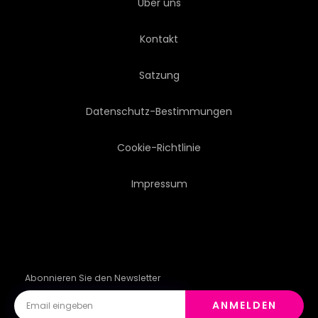
Über uns
VORLAGE
STIL
Kontakt
SECHSECK
WABEN
Satzung
ABSTRAKTION
ZUKUNFT
Datenschutz-Bestimmungen
RENDERING
POLYGON
Cookie-Richtlinie
Impressum
RENDERN
Abonnieren Sie den Newsletter
ANMELDEN