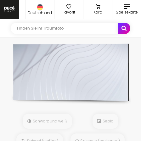
Favorit
Korb
Speisekarte
Deutschland
Schwarz und weiß
Sepia
Spiegel (vertikal)
Spiegeln (horizontal)