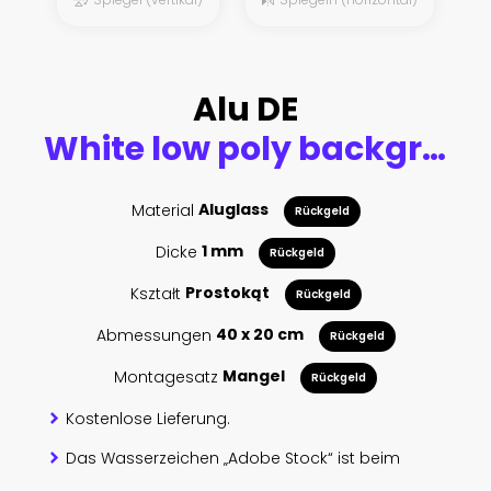
Alu DE
White low poly background with golden edges. 3d rendering.
Material
Aluglass
Rückgeld
Dicke
1 mm
Rückgeld
Kształt
Prostokąt
Rückgeld
Abmessungen
40 x 20 cm
Rückgeld
Montagesatz
Mangel
Rückgeld
Kostenlose Lieferung.
Das Wasserzeichen „Adobe Stock“ ist beim