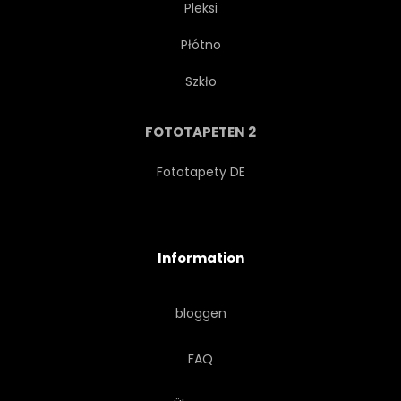
Pleksi
Płótno
SCHWARZ
MESSING
Szkło
BUILDER
WECHSELN
FOTOTAPETEN 2
CLOSE-UP
CUTAWAY
Fototapety DE
FRET
INSTRUMENTE
Information
JAZZ
LACK
LICHT
bloggen
LUTHIER
MUSIK
FAQ
MUSIKER
NATÜRLICH