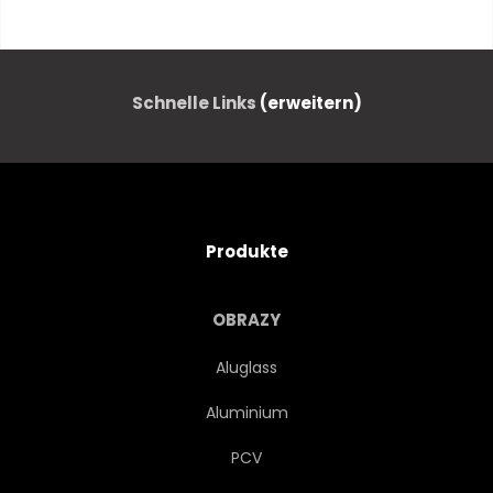
JAHRGANG
ACOUSTIC
BLUES
KÖRPER
Schnelle Links
(erweitern)
HANDWERK
KUNSTHANDWERKER
Produkte
AUSSTATTUNG
TONABNEHMER
OBRAZY
RETRO
FELS
SOLID
Aluglass
Aluminium
VERDRAHTUNG
HOLZ
PCV
BEJAHRT
ANTIKES