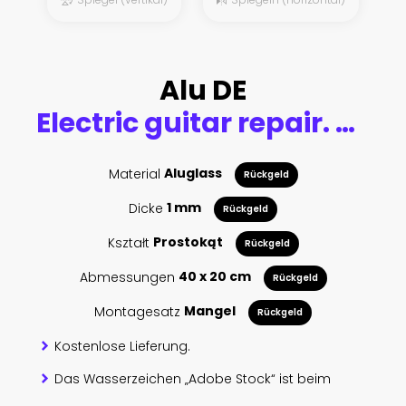
Alu DE
Electric guitar repair. Vintage electric guitar on a guitar repair work shop. Single cutaway solid body guitar, gold color. shallow depth of view, intentionally shot with low key shadows.
Material
Aluglass
Rückgeld
Dicke
1 mm
Rückgeld
Kształt
Prostokąt
Rückgeld
Abmessungen
40 x 20 cm
Rückgeld
Montagesatz
Mangel
Rückgeld
Kostenlose Lieferung.
Das Wasserzeichen „Adobe Stock“ ist beim