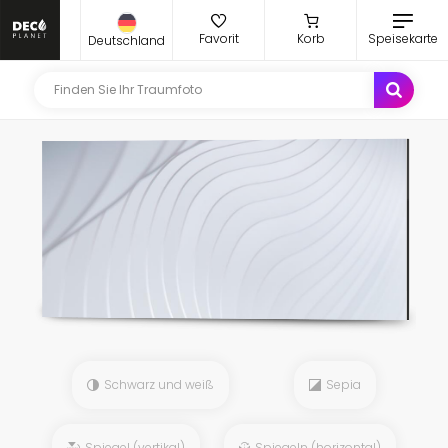
Favorit
Korb
Speisekarte
Deutschland
Schwarz und weiß
Sepia
Spiegel (vertikal)
Spiegeln (horizontal)