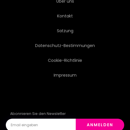
Über uns
ALT
VERGANGENHEIT
Kontakt
PATINA
SINGLE
Satzung
STAHL
BENUTZEN
Datenschutz-Bestimmungen
VERWITTERT
Cookie-Richtlinie
Impressum
Abonnieren Sie den Newsletter
ANMELDEN