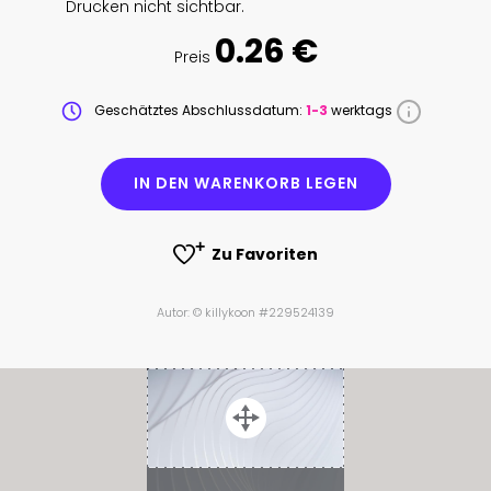
Drucken nicht sichtbar.
0.26 €
Preis
Geschätztes Abschlussdatum:
1-3
werktags
IN DEN WARENKORB LEGEN
Zu Favoriten
Autor: © killykoon #229524139