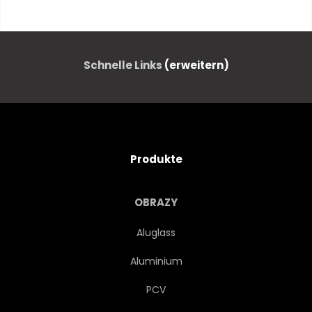
NACHT
EUROPA
ARCHITEKTUR
ALT
Schnelle Links
(erweitern)
ORIENTIERUNGSPUNKT
REISEN
TRIP
TOURISMUS
Produkte
URALT
GESCHICHTE
OBRAZY
LANDSCHAFT
GEBÄUDE
Aluglass
Aluminium
WASSER
BERÜHMT
PCV
ANBLICK
KULTUR