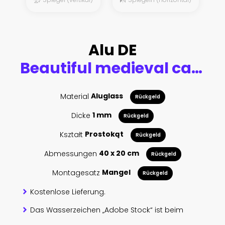
Alu DE
Beautiful medieval castle at night
Material
Aluglass
Rückgeld
Dicke
1 mm
Rückgeld
Kształt
Prostokąt
Rückgeld
Abmessungen
40 x 20 cm
Rückgeld
Montagesatz
Mangel
Rückgeld
Kostenlose Lieferung.
Das Wasserzeichen „Adobe Stock“ ist beim