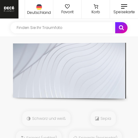
Favorit
Korb
Speisekarte
Deutschland
Schwarz und weiß
Sepia
Spiegel (vertikal)
Spiegeln (horizontal)