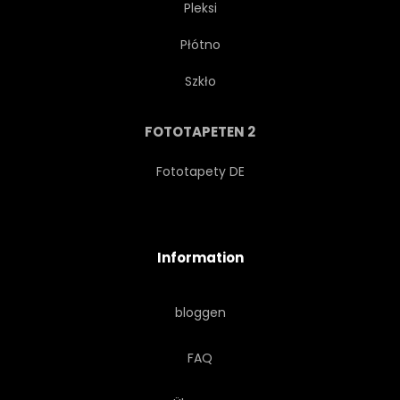
Pleksi
Płótno
ABEND
HIMMEL
Szkło
ERBSCHAFT
ÄUSSERES
FOTOTAPETEN 2
FESTUNG
LANDSCHAFT
Fototapety DE
SCHÖNER
PRÄCHTIG
Information
HOHEITSVOLL
ERSTAUNLICH
bloggen
WUNDERBAR
PICTURESQUE
FAQ
ATEMBERAUBEND
NIEMAND