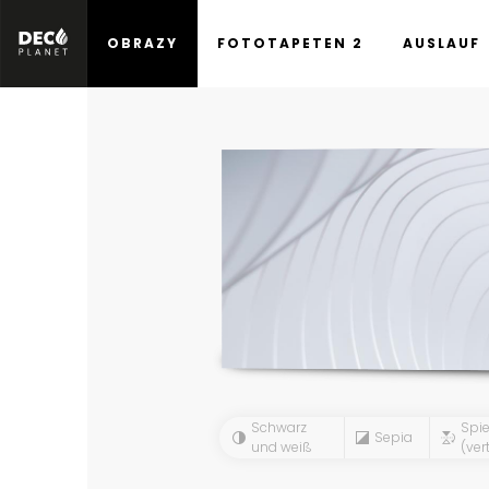
OBRAZY
FOTOTAPETEN 2
AUSLAUF
Schwarz
Spie
Sepia
und weiß
(vert