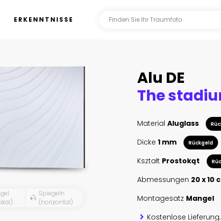
ERKENNTNISSE
Alu DE
The stadi
Material
Aluglass
Rüc
Dicke
1 mm
Rückgeld
Kształt
Prostokąt
Rüc
Abmessungen
20 x 10 
gel
Spiegeln
Montagesatz
Mangel
ikal)
(horizontal)
Kostenlose Lieferung.