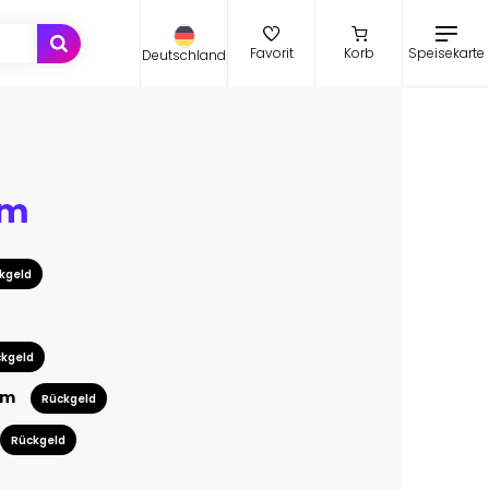
Speisekarte
Favorit
Korb
Deutschland
um
kgeld
kgeld
cm
Rückgeld
Rückgeld