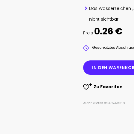
Das Wasserzeichen „
nicht sichtbar.
0.26 €
Preis
Geschätztes Abschlu
IN DEN WARENKOR
Zu Favoriten
Autor: © efks #197533568