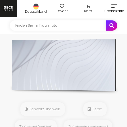
Favorit
Korb
Speisekarte
Deutschland
Schwarz und weiß
Sepia
Spiegel (vertikal)
Spiegeln (horizontal)