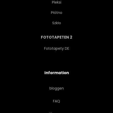
Pleksi
Płótno
REISEN
VEHIKEL
Szkło
AUTOS
ANTRIEB
FOTOTAPETEN 2
URLAUB
REISE
Fototapety DE
TRANSPORT
PERSONENWAGEN
Information
TRUCKS
MANN
bloggen
MÄNNLICH
JUNGE
FAQ
GUY
HELD