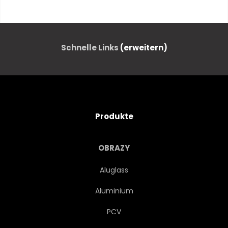
ENTWERFEN
FLIEGER
GRAFIK
HALBTON
Schnelle Links
(erweitern)
ABBILDUNG
MODERN
LEUTE
POSTERS
Produkte
BEFÖRDERUNG
RETRO
OBRAZY
STIL
VORLAGE
Aluglass
Aluminium
TREND
JAHRGANG
PCV
AUTOFAHREN
STRASSEN