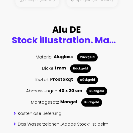
Alu DE
Stock illustration. Man looks into cab of truck.
Material
Aluglass
Rückgeld
Dicke
1 mm
Rückgeld
Kształt
Prostokąt
Rückgeld
Abmessungen
40 x 20 cm
Rückgeld
Montagesatz
Mangel
Rückgeld
Kostenlose Lieferung.
Das Wasserzeichen „Adobe Stock“ ist beim