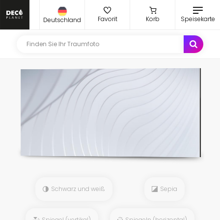
Favorit
Korb
Speisekarte
Deutschland
Schwarz und weiß
Sepia
Spiegel (vertikal)
Spiegeln (horizontal)