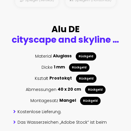
Alu DE
cityscape and skyline of seoul at night from empty floor
Material
Aluglass
Rückgeld
Dicke
1 mm
Rückgeld
Kształt
Prostokąt
Rückgeld
Abmessungen
40 x 20 cm
Rückgeld
Montagesatz
Mangel
Rückgeld
Kostenlose Lieferung.
Das Wasserzeichen „Adobe Stock“ ist beim