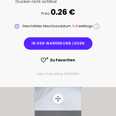
Drucken nicht sichtbar.
0.26 €
Preis
Geschätztes Abschlussdatum:
1-3
werktags
IN DEN WARENKORB LEGEN
Zu Favoriten
Autor: © zhu difeng #136011160