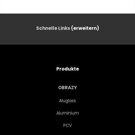
BRÜCKE
URBANO
DOWNTOWN
MODERN
Schnelle Links
(erweitern)
LICHT
BACKSTEIN
STRASSE
GEHWEGE
Produkte
GEHSTEIG
LEER
OBRAZY
OUTDOORS
NIEMAND
Aluglass
Aluminium
GEBÄUDE
ARCHITEKTUR
PCV
KONSTRUKTION
STRUKTUREN