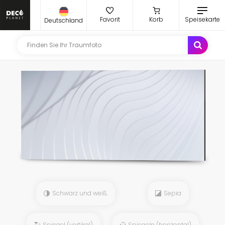
Favorit
Korb
Speisekarte
Deutschland
Schwarz und weiß
Sepia
Spiegel (vertikal)
Spiegeln (horizontal)