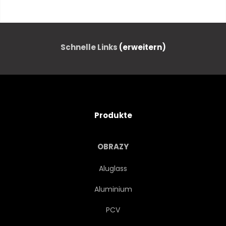
KONZEPT
ABSTRAKT
ATTRAKTIV
FLORAL
Schnelle Links
(erweitern)
ALTERSGENOSSE
ZEICHNUNG
WEIBLICH
WEIBLICH
Produkte
PORTRAIT
MODERN
OBRAZY
KREATIV
ABBILDUNG
Aluglass
Aluminium
DEKORATIV
BLICK
PCV
BUNT
SCHÖNHEIT