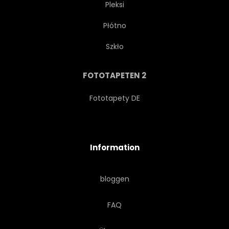
Pleksi
Płótno
WEIBLICHKEIT
ABSTRAKTION
Szkło
KUNST
HINTERGRUND
FOTOTAPETEN 2
SCHÖNER
HELL
Fototapety DE
BÜRSTE
FARBE
Information
KREATIVITÄT
DEKORATION
bloggen
ENTWERFEN
EFFEKT
FAQ
ELEMENTE
GRAFIK