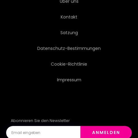
Über uns
GRUNGE
HAND
ICON
Kontakt
ABBILD
NATUR
NEU
Satzung
ALT
MALEN
PAPIER
Datenschutz-Bestimmungen
BILD
POSTERS
Cookie-Richtlinie
Impressum
SKETCH
TAPETE
Abonnieren Sie den Newsletter
ANMELDEN