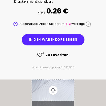
Drucken nicht sichtbar.
0.26 €
Preis
Geschätztes Abschlussdatum:
1-3
werktags
IN DEN WARENKORB LEGEN
Zu Favoriten
Autor: © jozefklopacka #108711104