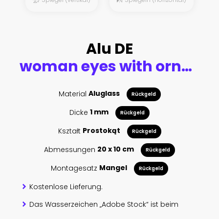
Alu DE
woman eyes with ornament, pencil drawing, eye contact. Crackle effect and Computer collage.
Material
Aluglass
Rückgeld
Dicke
1 mm
Rückgeld
Kształt
Prostokąt
Rückgeld
Abmessungen
20 x 10 cm
Rückgeld
Montagesatz
Mangel
Rückgeld
Kostenlose Lieferung.
Das Wasserzeichen „Adobe Stock“ ist beim