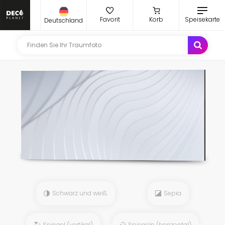
Favorit
Korb
Speisekarte
Deutschland
Schwarz und weiß
Sepia
Spiegel (vertikal)
Spiegeln (horizontal)