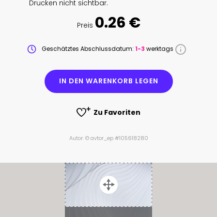
Drucken nicht sichtbar.
0.26 €
Preis
Geschätztes Abschlussdatum:
1-3
werktags
IN DEN WARENKORB LEGEN
Zu Favoriten
Autor: © avtor_ep #105618280