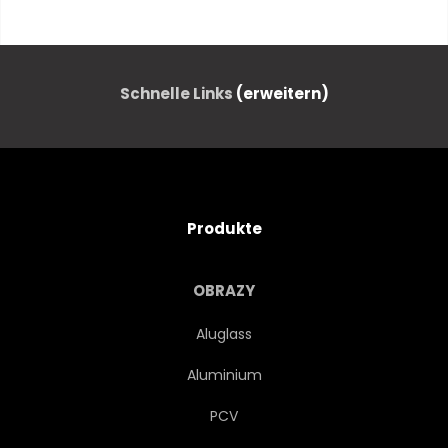
STIL
DEKO
ENTWERFEN
GRUNGE
Schnelle Links
(erweitern)
UNVERARBEITET
RAU
TEXTUR
GESCHWÄRZT
Produkte
KONSTRUKTION
OBRAZY
WIEDERAUFBAU
SANIERUNG
Aluglass
Aluminium
INSTANDSETZUNG
GEBÄUDE
PCV