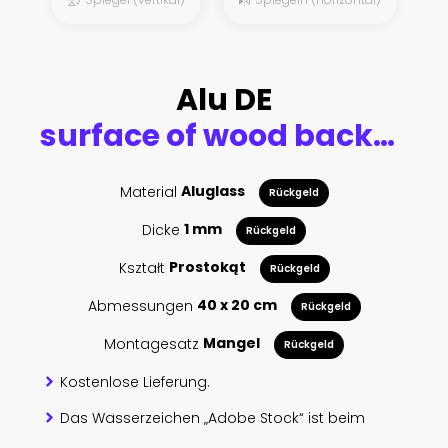
Alu DE
surface of wood background
Material
Aluglass
Rückgeld
Dicke
1 mm
Rückgeld
Kształt
Prostokąt
Rückgeld
Abmessungen
40 x 20 cm
Rückgeld
Montagesatz
Mangel
Rückgeld
Kostenlose Lieferung.
Das Wasserzeichen „Adobe Stock“ ist beim