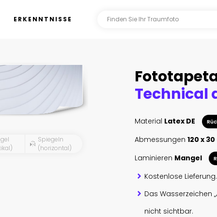
ERKENNTNISSE
Fototapet
Material
Latex DE
Rüc
Abmessungen
120 x 30
gel
Spiegeln
ikal)
(horizontal)
Laminieren
Mangel
R
Kostenlose Lieferung.
Das Wasserzeichen „
nicht sichtbar.