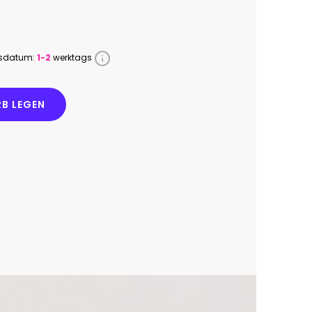
ssdatum:
1-2
werktags
B LEGEN