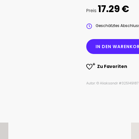
17.29 €
Preis
Geschätztes Abschlu
IN DEN WARENKOR
Zu Favoriten
Autor: © Aliaksandr #325149187