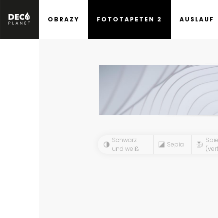
OBRAZY
FOTOTAPETEN 2
AUSLAUF
Schwarz
Spie
Sepia
und weiß
(vert