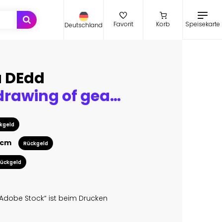
Speisekarte
Favorit
Korb
Deutschland
a DEdd
Technical drawing of gears on a black background.Engineering Technology Project. Industrial mechanics Vector illustration.
kgeld
 cm
Rückgeld
ückgeld
Adobe Stock“ ist beim Drucken