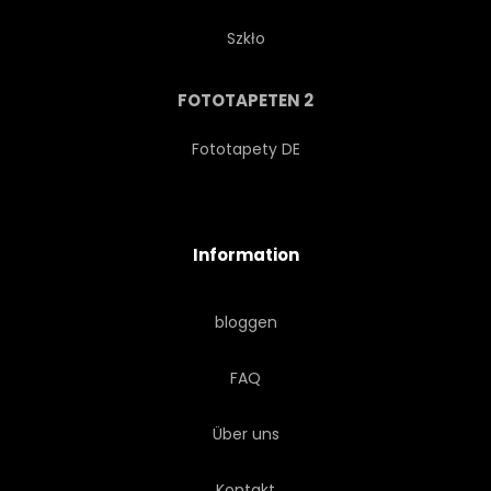
ABBILDUNG
NAHTLOS
Szkło
DEKO
URWALD
FOTOTAPETEN 2
FLORAL
BLATT
Fototapety DE
KUNST
WALD
FLORA
Information
GRAFIK
PALME
bloggen
MODERN
NATÜRLICH
FAQ
HAWAIIANISCH
LINIE
Über uns
VERZIERT
GRÜN
Kontakt