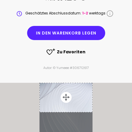
Geschätztes Abschlussdatum:
1-2
werktags
IN DEN WARENKORB LEGEN
Zu Favoriten
Autor: © Yumeee #306712617