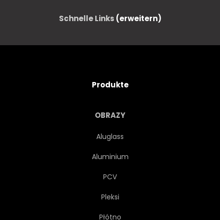
TEXTIL
BOTANISCH
Schnelle Links
(erweitern)
RAHMEN
ABSTRAKT
STOFF
TEXTUR
Produkte
HAWAII
JAHRGANG
OBRAZY
GÄRTEN
MONOCHROM
Aluglass
Aluminium
LANDESGRENZEN
LAUBWERK
PCV
VERZWEIGT
PAPIER
Pleksi
Płótno