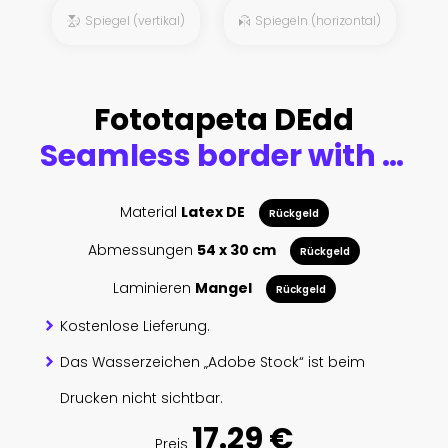
Spiegel (vertikal)
Spiegeln (horizontal)
Fototapeta DEdd
Seamless border with jungle trees and animals in monochrome style.
Material
Latex DE
Rückgeld
Abmessungen
54 x 30 cm
Rückgeld
Laminieren
Mangel
Rückgeld
Kostenlose Lieferung.
Das Wasserzeichen „Adobe Stock“ ist beim
Drucken nicht sichtbar.
17.29 €
Preis