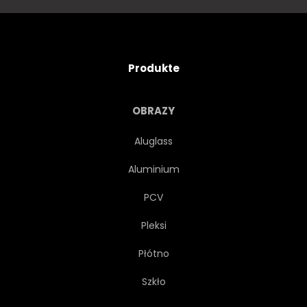
BUSINESS
COMPUTER
KONZEPT
KONSTRUKTION
Produkte
STEUERN
FÖRDERBAND
OBRAZY
ENTWERFEN
EFFIZIENT
Aluglass
Aluminium
ENGINEER
INGENIEURWESEN
PCV
AUSSTATTUNG
FLACH
Pleksi
Płótno
BÖDEN
HORIZONTALE
Szkło
ABBILDUNG
GEWERBLICH