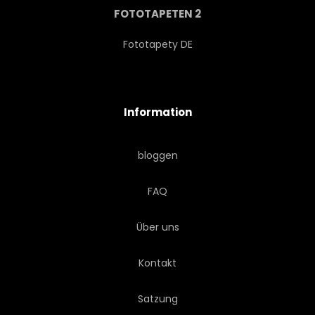
FOTOTAPETEN 2
INNOVATION
INTERFACE
Fototapety DE
INTERIEUR
LINIE
Information
MASCHINE
MASCHINERIE
bloggen
FERTIGEN
FABRIKATION
FAQ
MECHANISCH
MODERN
Über uns
PFLANZE
VERARBEITEN
Kontakt
PRODUKT
QUALITÄT
Satzung