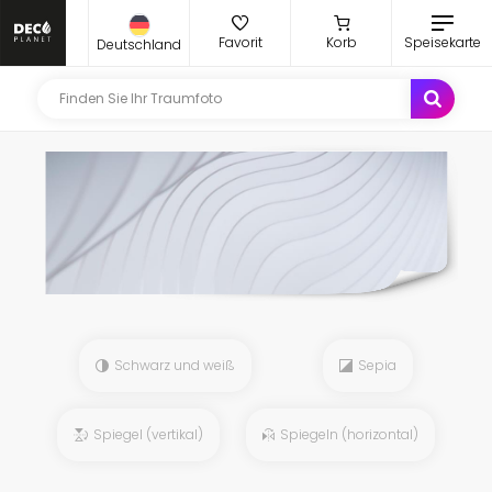
Favorit
Korb
Speisekarte
Deutschland
Schwarz und weiß
Sepia
Spiegel (vertikal)
Spiegeln (horizontal)