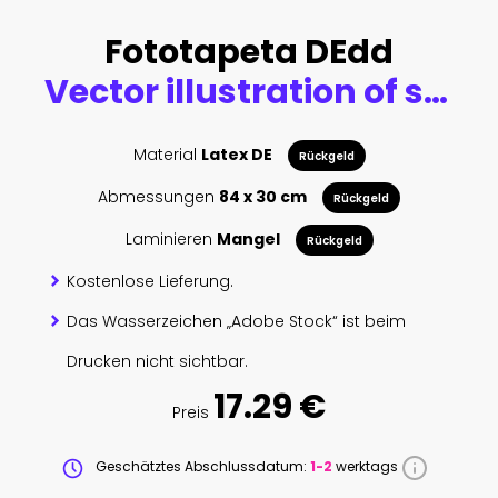
Fototapeta DEdd
Vector illustration of seamless factory line manufacturing industrial interior background. Silhouette of industry 4.0 zone template.
Material
Latex DE
Rückgeld
Abmessungen
84 x 30 cm
Rückgeld
Laminieren
Mangel
Rückgeld
Kostenlose Lieferung.
Das Wasserzeichen „Adobe Stock“ ist beim
Drucken nicht sichtbar.
17.29 €
Preis
Geschätztes Abschlussdatum:
1-2
werktags