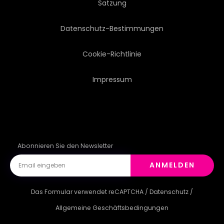
Satzung
DIGITALES
STRUKTUREN
Datenschutz-Bestimmungen
NODE
GEOMETRISCH
Cookie-Richtlinie
Impressum
VEKTOR
ANSCHLIESSEN
DATEN
WISSENSCHAFT
LINIE
HINTERGRUND
Abonnieren Sie den Newsletter
ANMELDEN
PLEXUS
Das Formular verwendet reCAPTCHA /
Datenschutz
/
Allgemeine Geschäftsbedingungen