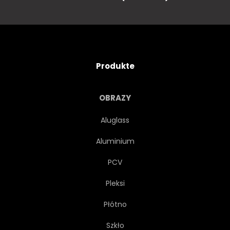
TEXTUR
WEB
TECHNICAL
MEDIZIN
Produkte
MOLEKULAR
VISUALISIERUNG
OBRAZY
INTELLIGENZ
PARTIKEL
Aluglass
Aluminium
BUSINESS
ABBILDUNG
PCV
ELEMENTE
FUTURISTISCH
Pleksi
Płótno
GRAFIK
CHEMIE
Szkło