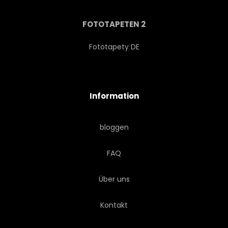
ATOM
POLYGON
FOTOTAPETEN 2
MUSTERN
GLOBAL
Fototapety DE
DREIECKE
ABSTRAKT
Information
ÄRZTIN
WISSENSCHAFTLICH
bloggen
RAUM
KONZEPT
FAQ
PUNKTIEREN
Über uns
TECHNISCHE UNIVERSITÄT
Kontakt
NETWORK
ENTWERFEN