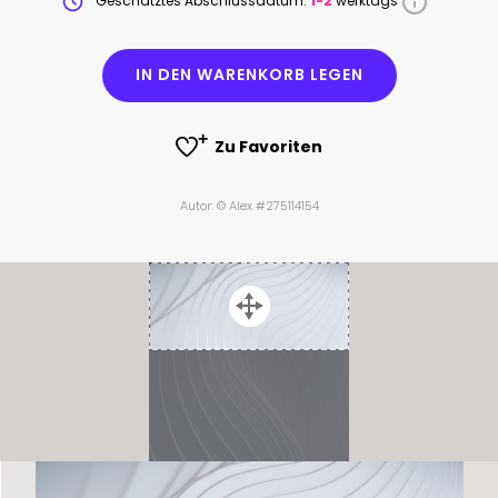
Geschätztes Abschlussdatum:
1-2
werktags
IN DEN WARENKORB LEGEN
Zu Favoriten
Autor: © Alex #275114154