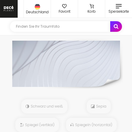
Favorit
Korb
Speisekarte
Deutschland
Schwarz und weiß
Sepia
Spiegel (vertikal)
Spiegeln (horizontal)