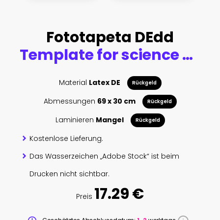
Fototapeta DEdd
Template for science and technology presentation. Plexus style background.
Material
Latex DE
Rückgeld
Abmessungen
69 x 30 cm
Rückgeld
Laminieren
Mangel
Rückgeld
Kostenlose Lieferung.
Das Wasserzeichen „Adobe Stock“ ist beim
Drucken nicht sichtbar.
17.29 €
Preis