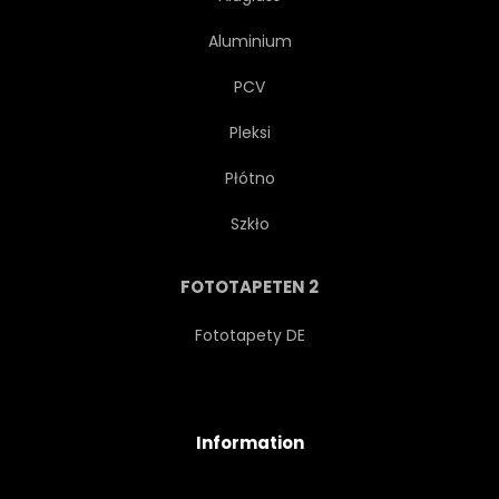
Aluminium
PRESSURE
SCHWERKRAFT
PCV
NEBEL
SCI-FI
SCI-FI
Pleksi
Płótno
WISSENSCHAFT
FIKTION
Szkło
SCHWIMMEND
HIMMEL
FOTOTAPETEN 2
ROT
BLAU
GELB
Fototapety DE
ORANGE
HELD
Information
ASTRONOMIE
OUTER