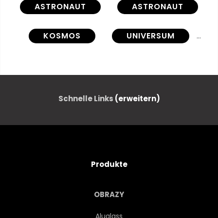
ASTRONAUT
ASTRONAUT
KOSMOS
UNIVERSUM
STERN
ZUKUNFT
TECHNOLOGIE
FANTASY
Schnelle Links
(erweitern)
ERFORSCHUNGEN
GALAXIES
STERN
MANN
Produkte
MÄNNLICH
SUIT
OBRAZY
HELME
RENDERN
Aluglass