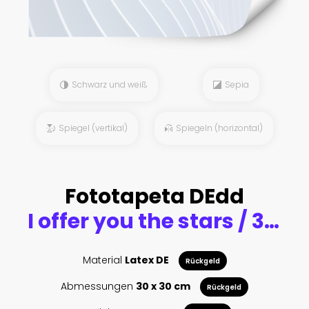
Schwarz und weiß
Sepia
Spiegel (vertikal)
Spiegeln (horizontal)
Fototapeta DEdd
I offer you the stars / 3D illustration of science fiction scene with astronaut floating in outer space reaching with open hand towards viewer
Material
Latex DE
Rückgeld
Abmessungen
30 x 30 cm
Rückgeld