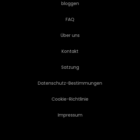
bloggen
GALAKTISCH
GLÜHEN
FAQ
GLÜHEND
KONZEPT
Über uns
3D
ABBILDUNG
Kontakt
ERFORSCHEN
ENTDECKER
Satzung
KUNST
Datenschutz-Bestimmungen
Cookie-Richtlinie
Impressum